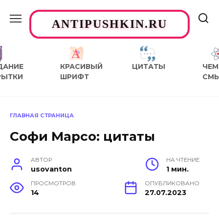
Перейти
к
ANTIPUSHKIN.RU
содержанию
ДАНИЕ
КРАСИВЫЙ
ЦИТАТЫ
ЧЕМ
РЫТКИ
ШРИФТ
СМ
ГЛАВНАЯ СТРАНИЦА
Софи Марсо: цитаты
АВТОР
НА ЧТЕНИЕ
usovanton
1 мин.
ПРОСМОТРОВ
ОПУБЛИКОВАНО
14
27.07.2023