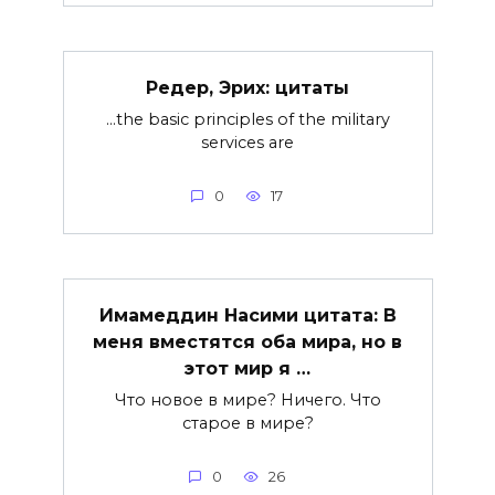
Редер, Эрих: цитаты
…the basic principles of the military
services are
0
17
Имамеддин Насими цитата: В
меня вместятся оба мира, но в
этот мир я …
Что новое в мире? Ничего. Что
старое в мире?
0
26