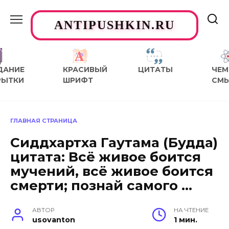
Перейти
к
ANTIPUSHKIN.RU
содержанию
ДАНИЕ
КРАСИВЫЙ
ЦИТАТЫ
ЧЕМ
РЫТКИ
ШРИФТ
СМ
ГЛАВНАЯ СТРАНИЦА
Сиддхартха Гаутама (Будда)
цитата: Всё живое боится
мучений, всё живое боится
смерти; познай самого …
АВТОР
НА ЧТЕНИЕ
usovanton
1 мин.