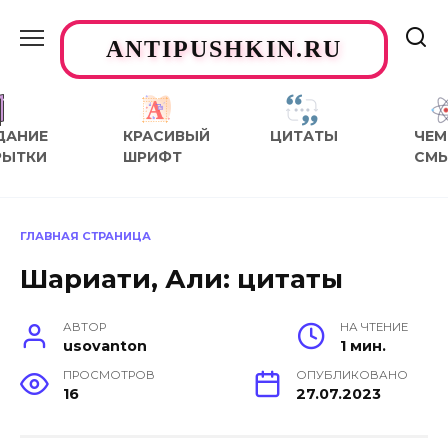
Перейти
к
ANTIPUSHKIN.RU
содержанию
ДАНИЕ
КРАСИВЫЙ
ЦИТАТЫ
ЧЕМ
РЫТКИ
ШРИФТ
СМ
ГЛАВНАЯ СТРАНИЦА
Шариати, Али: цитаты
АВТОР
НА ЧТЕНИЕ
usovanton
1 мин.
ПРОСМОТРОВ
ОПУБЛИКОВАНО
16
27.07.2023