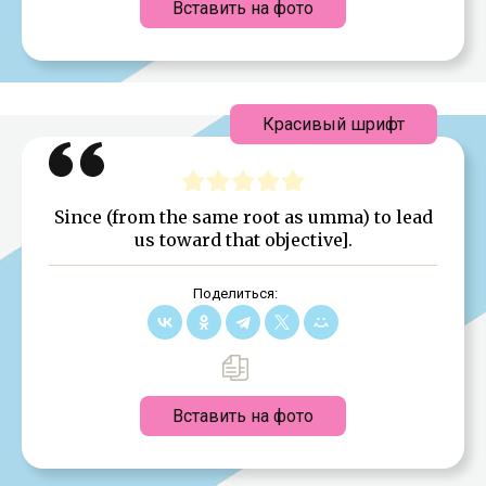
Вставить на фото
Красивый шрифт
Since (from the same root as umma) to lead
us toward that objective].
Поделиться:
Вставить на фото