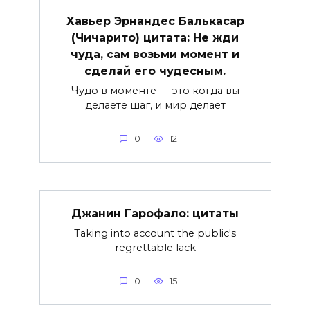
Хавьер Эрнандес Балькасар
(Чичарито) цитата: Не жди
чуда, сам возьми момент и
сделай его чудесным.
Чудо в моменте — это когда вы
делаете шаг, и мир делает
0
12
Джанин Гарофало: цитаты
Taking into account the public's
regrettable lack
0
15