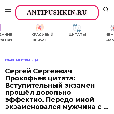
Перейти
к
ANTIPUSHKIN.RU
содержанию
ДАНИЕ
КРАСИВЫЙ
ЦИТАТЫ
ЧЕМ
РЫТКИ
ШРИФТ
СМ
ГЛАВНАЯ СТРАНИЦА
Сергей Сергеевич
Прокофьев цитата:
Вступительный экзамен
прошёл довольно
эффектно. Передо мной
экзаменовался мужчина с …