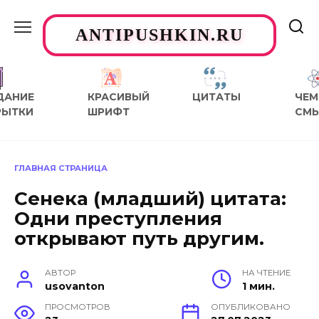
Перейти
к
ANTIPUSHKIN.RU
содержанию
ДАНИЕ
КРАСИВЫЙ
ЦИТАТЫ
ЧЕМ
РЫТКИ
ШРИФТ
СМ
ГЛАВНАЯ СТРАНИЦА
Сенека (младший) цитата:
Одни преступления
открывают путь другим.
АВТОР
НА ЧТЕНИЕ
usovanton
1 мин.
ПРОСМОТРОВ
ОПУБЛИКОВАНО