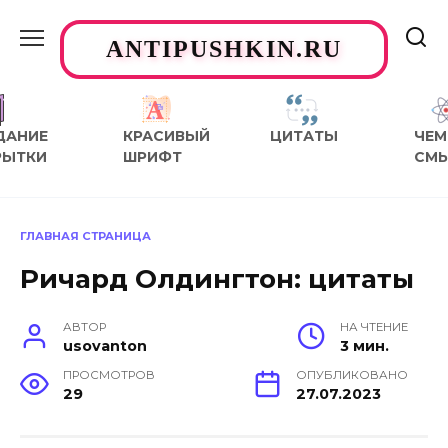
Перейти
к
ANTIPUSHKIN.RU
содержанию
ДАНИЕ
КРАСИВЫЙ
ЦИТАТЫ
ЧЕМ
РЫТКИ
ШРИФТ
СМ
ГЛАВНАЯ СТРАНИЦА
Ричард Олдингтон: цитаты
АВТОР
НА ЧТЕНИЕ
usovanton
3 мин.
ПРОСМОТРОВ
ОПУБЛИКОВАНО
29
27.07.2023