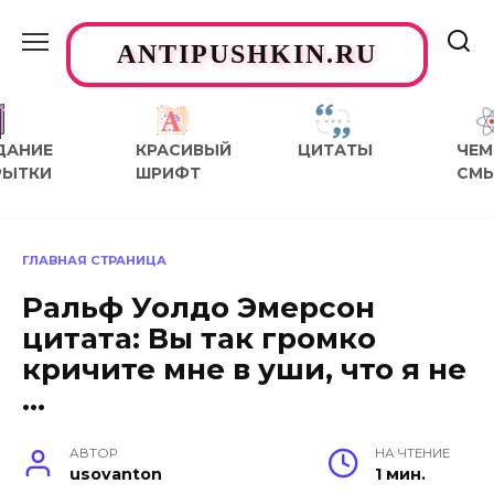
Перейти
к
ANTIPUSHKIN.RU
содержанию
ДАНИЕ
КРАСИВЫЙ
ЦИТАТЫ
ЧЕМ
РЫТКИ
ШРИФТ
СМ
ГЛАВНАЯ СТРАНИЦА
Ральф Уолдо Эмерсон
цитата: Вы так громко
кричите мне в уши, что я не
…
АВТОР
НА ЧТЕНИЕ
usovanton
1 мин.