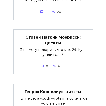
народов состоит в готовности
0
20
Стивен Патрик Моррисси:
цитаты
Я не могу поверить, что мне 29. Куда
ушли года?
0
41
Генрих Корнелиус: цитаты
I while yet a youth wrote in a quite large
volume three