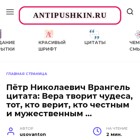
Перейти
к
ANTIPUSHKIN.RU
содержанию
ДАНИЕ
КРАСИВЫЙ
ЦИТАТЫ
ЧЕМ
РЫТКИ
ШРИФТ
СМ
ГЛАВНАЯ СТРАНИЦА
Пётр Николаевич Врангель
цитата: Вера творит чудеса,
тот, кто верит, кто честным
и мужественным …
АВТОР
НА ЧТЕНИЕ
usovanton
2 мин.