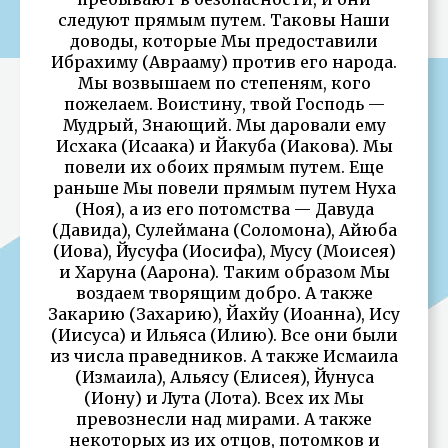
следуют прямым путем. Таковы Наши
доводы, которые Мы предоставили
Ибрахиму (Аврааму) против его народа.
Мы возвышаем по степеням, кого
пожелаем. Воистину, твой Господь —
Мудрый, Знающий. Мы даровали ему
Исхака (Исаака) и Йакуба (Иакова). Мы
повели их обоих прямым путем. Еще
раньше Мы повели прямым путем Нуха
(Ноя), а из его потомства — Давуда
(Давида), Сулеймана (Соломона), Айюба
(Иова), Йусуфа (Иосифа), Мусу (Моисея)
и Харуна (Аарона). Таким образом Мы
воздаем творящим добро. А также
Закарию (Захарию), Йахйу (Иоанна), Ису
(Иисуса) и Ильяса (Илию). Все они были
из числа праведников. А также Исмаила
(Измаила), Альяcу (Елисея), Йунуса
(Иону) и Лута (Лота). Всех их Мы
превознесли над мирами. А также
некоторых из их отцов, потомков и