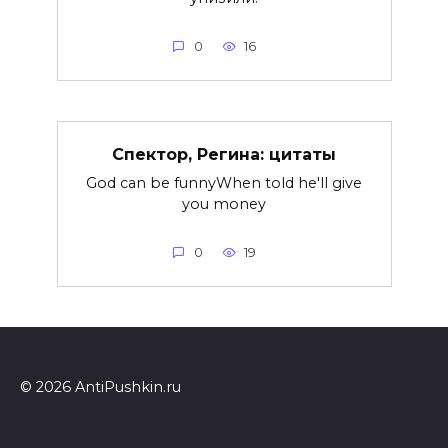
0
16
Спектор, Регина: цитаты
God can be funnyWhen told he'll give
you money
0
19
© 2026 AntiPushkin.ru