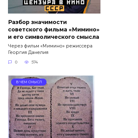
Разбор значимости
советского фильма «Мимино»
и его символического смысла
Через фильм «Мимино» режиссера
Георгия Данелия
0
574
В ЧЕМ СМЫСЛ