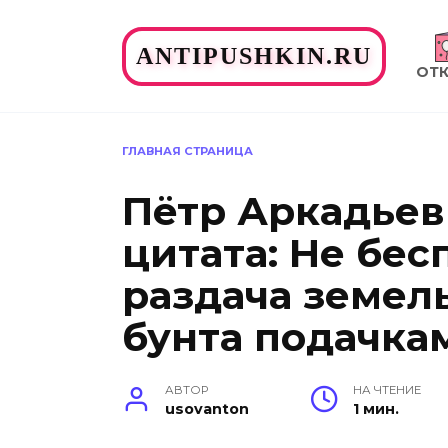
Перейти
к
ANTIPUSHKIN.RU
содержанию
ОТ
ГЛАВНАЯ СТРАНИЦА
Пётр Аркадье
цитата: Не бе
раздача земель
бунта подачка
АВТОР
НА ЧТЕНИЕ
usovanton
1 мин.