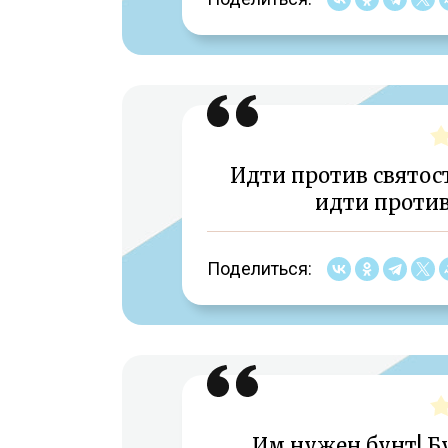
Идти против святос
идти против
Поделиться:
Им нужен бунт! Бу