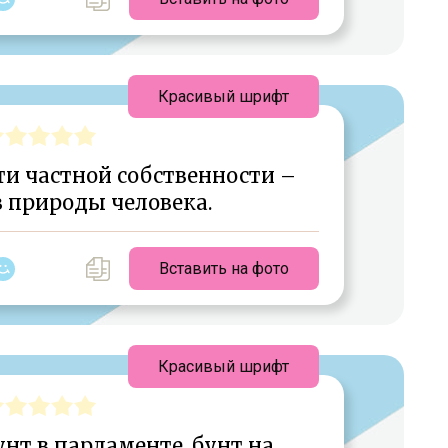
Красивый шрифт
ти частной собственности –
 природы человека.
Вставить на фото
Красивый шрифт
нт в парламенте, бунт на