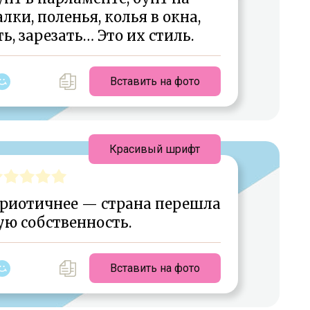
лки, поленья, колья в окна,
ь, зарезать… Это их стиль.
Вставить на фото
Красивый шрифт
триотичнее — страна перешла
ую собственность.
Вставить на фото