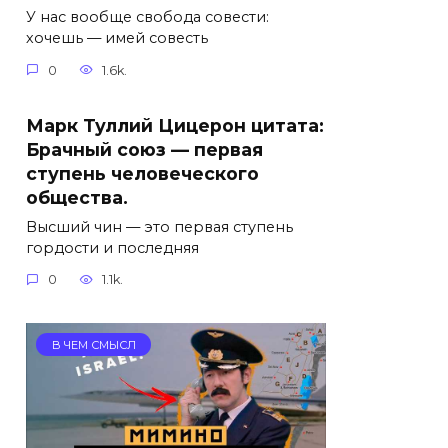
У нас вообще свобода совести:
хочешь — имей совесть
0
1.6k.
Марк Туллий Цицерон цитата:
Брачный союз — первая
ступень человеческого
общества.
Высший чин — это первая ступень
гордости и последняя
0
1.1k.
В ЧЕМ СМЫСЛ