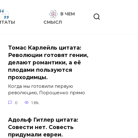
В ЧЕМ
ИТАТЫ
СМЫСЛ
Томас Карлейль цитата:
Революции готовят гении,
делают романтики, а её
плодами пользуются
проходимцы.
Когда мы готовили первую
революцию, Порошенко прямо
0
1.8k.
Адольф Гитлер цитата:
Совести нет. Совесть
придумали евреи.