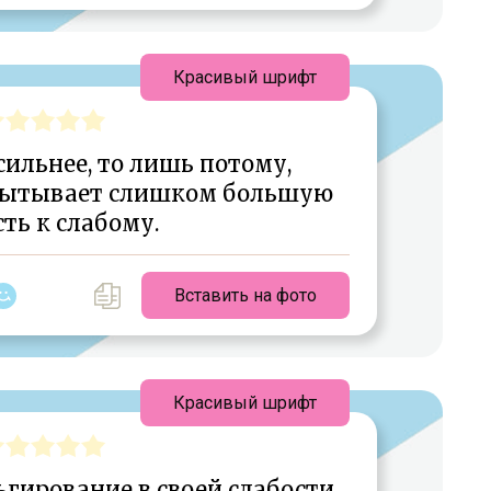
Красивый шрифт
сильнее, то лишь потому,
спытывает слишком большую
ть к слабому.
Вставить на фото
Красивый шрифт
гирование в своей слабости.