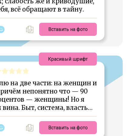
; слабость же и криводушие,
бя, всё обращают в тайну.
Вставить на фото
Красивый шрифт
лю на две части: на женщин и
причём непонятно что — 90
роцентов — женщины! Но я
 вина. Быт, система, власть…
Вставить на фото