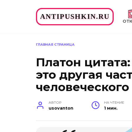
Перейти
к
ANTIPUSHKIN.RU
содержанию
ОТ
ГЛАВНАЯ СТРАНИЦА
Платон цитата
это другая час
человеческого 
АВТОР
НА ЧТЕНИЕ
usovanton
1 мин.