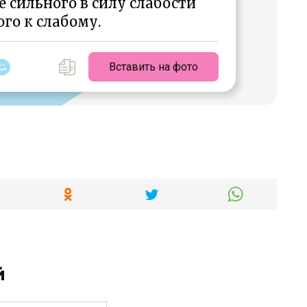
 сильного в силу слабости
го к слабому.
Вставить на фото
й