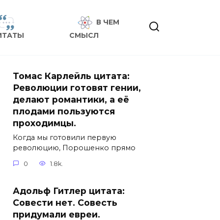
В ЧЕМ
ИТАТЫ
СМЫСЛ
Томас Карлейль цитата:
Революции готовят гении,
делают романтики, а её
плодами пользуются
проходимцы.
Когда мы готовили первую
революцию, Порошенко прямо
0
1.8k.
Адольф Гитлер цитата:
Совести нет. Совесть
придумали евреи.