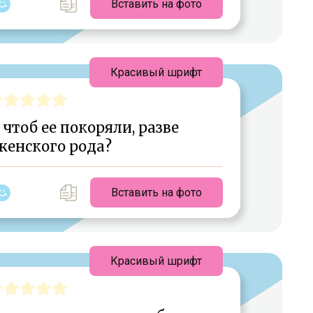
Вставить на фото
Красивый шрифт
чтоб ее покоряли, разве
женского рода?
Вставить на фото
Красивый шрифт