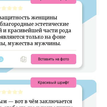
еззащитность женщины
 благородные эстетические
 и красивейшей части рода
оявляются только на фоне
лы, мужества мужчины.
Вставить на фото
Красивый шрифт
ым — вот в чём заключается