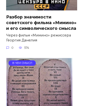
Разбор значимости
советского фильма «Мимино»
и его символического смысла
Через фильм «Мимино» режиссера
Георгия Данелия
0
574
В ЧЕМ СМЫСЛ