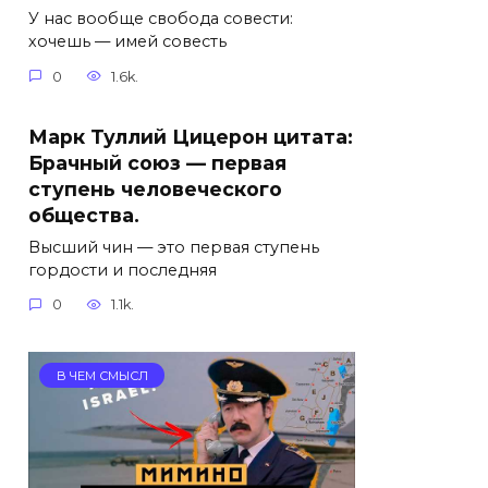
У нас вообще свобода совести:
хочешь — имей совесть
0
1.6k.
Марк Туллий Цицерон цитата:
Брачный союз — первая
ступень человеческого
общества.
Высший чин — это первая ступень
гордости и последняя
0
1.1k.
В ЧЕМ СМЫСЛ