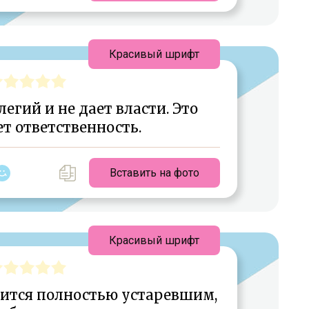
Красивый шрифт
легий и не дает власти. Это
т ответственность.
Вставить на фото
Красивый шрифт
вится полностью устаревшим,