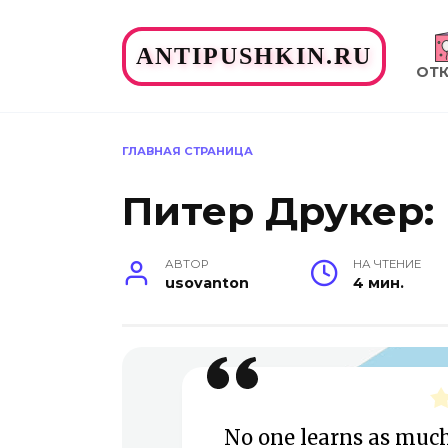
Перейти
к
ANTIPUSHKIN.RU
содержанию
ОТ
ГЛАВНАЯ СТРАНИЦА
Питер Друкер:
АВТОР
НА ЧТЕНИЕ
usovanton
4 мин.
No one learns as much