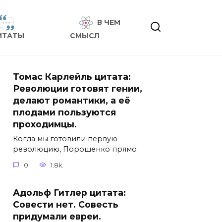
В ЧЕМ
ИТАТЫ
СМЫСЛ
Томас Карлейль цитата:
Революции готовят гении,
делают романтики, а её
плодами пользуются
проходимцы.
Когда мы готовили первую
революцию, Порошенко прямо
0
1.8k.
Адольф Гитлер цитата:
Совести нет. Совесть
придумали евреи.