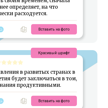
 своим временем, сначала
ее определяет, на что
ески расходуется.
Вставить на фото
Красивый шрифт
вления в развитых странах в
тия будет заключаться в том,
знания продуктивными.
Вставить на фото