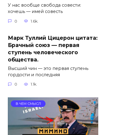
У нас вообще свобода совести:
хочешь — имей совесть
0
1.6k.
Марк Туллий Цицерон цитата:
Брачный союз — первая
ступень человеческого
общества.
Высший чин — это первая ступень
гордости и последняя
0
1.1k.
В ЧЕМ СМЫСЛ