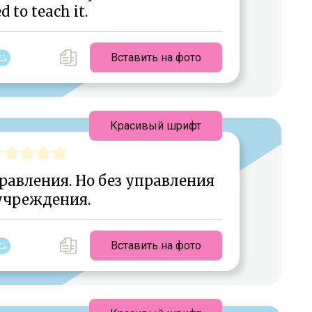
d to teach it.
Вставить на фото
Красивый шрифт
равления. Но без управления
учреждения.
Вставить на фото