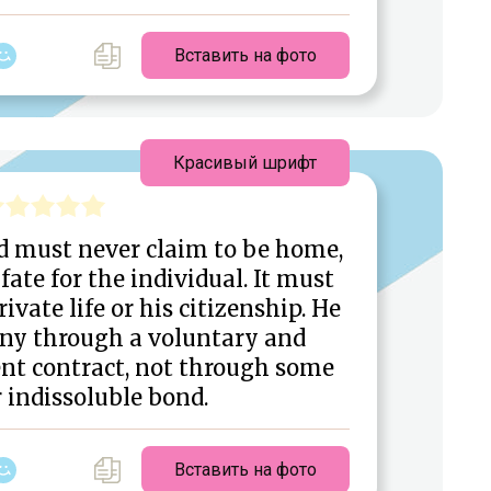
Вставить на фото
Красивый шрифт
d must never claim to be home,
r fate for the individual. It must
rivate life or his citizenship. He
any through a voluntary and
nt contract, not through some
 indissoluble bond.
Вставить на фото