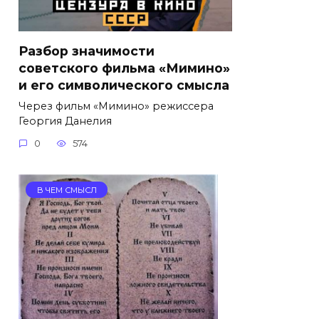
Разбор значимости
советского фильма «Мимино»
и его символического смысла
Через фильм «Мимино» режиссера
Георгия Данелия
0
574
В ЧЕМ СМЫСЛ