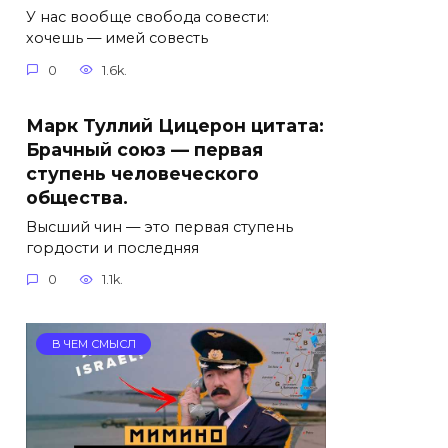
У нас вообще свобода совести:
хочешь — имей совесть
0
1.6k.
Марк Туллий Цицерон цитата:
Брачный союз — первая
ступень человеческого
общества.
Высший чин — это первая ступень
гордости и последняя
0
1.1k.
В ЧЕМ СМЫСЛ