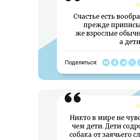
Счастье есть вообр
прежде приписы
же взрослые обычн
а дет
Поделиться:
Никто в мире не чув
чем дети. Дети содр
собака от заячьего с