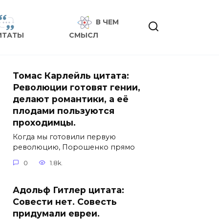
В ЧЕМ
ИТАТЫ
СМЫСЛ
Томас Карлейль цитата:
Революции готовят гении,
делают романтики, а её
плодами пользуются
проходимцы.
Когда мы готовили первую
революцию, Порошенко прямо
0
1.8k.
Адольф Гитлер цитата:
Совести нет. Совесть
придумали евреи.