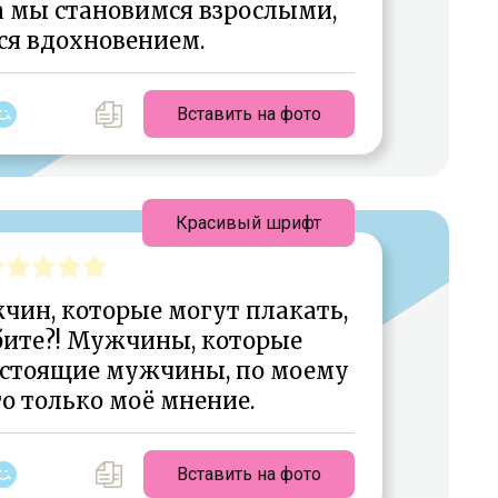
а мы становимся взрослыми,
ся вдохновением.
Вставить на фото
Красивый шрифт
ин, которые могут плакать,
бите?! Мужчины, которые
настоящие мужчины, по моему
о только моё мнение.
Вставить на фото