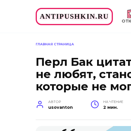
Перейти
к
ANTIPUSHKIN.RU
содержанию
ОТ
ГЛАВНАЯ СТРАНИЦА
Перл Бак цитат
не любят, стан
которые не мо
АВТОР
НА ЧТЕНИЕ
usovanton
2 мин.