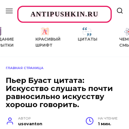
Перейти
к
ANTIPUSHKIN.RU
содержанию
ДАНИЕ
КРАСИВЫЙ
ЦИТАТЫ
ЧЕМ
РЫТКИ
ШРИФТ
СМ
ГЛАВНАЯ СТРАНИЦА
Пьер Буаст цитата:
Искусство слушать почти
равносильно искусству
хорошо говорить.
АВТОР
НА ЧТЕНИЕ
usovanton
1 мин.