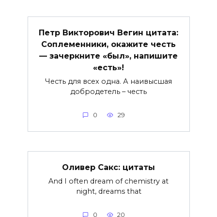
Петр Викторович Вегин цитата:
Соплеменники, окажите честь
— зачеркните «был», напишите
«есть»!
Честь для всех одна. А наивысшая
добродетель – честь
0
29
Оливер Сакс: цитаты
And I often dream of chemistry at
night, dreams that
0
20