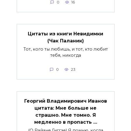
0
16
Цитаты из книги Невидимки
(Чак Паланик)
Тот, кого ты любишь, и тот, кто любит
тебя, никогда
0
23
Георгий Владимирович Иванов
цитата: Мне больше не
страшно. Мне томно. Я
медленно в пропасть …
(О Райане Гиггзе) Я помню, когда