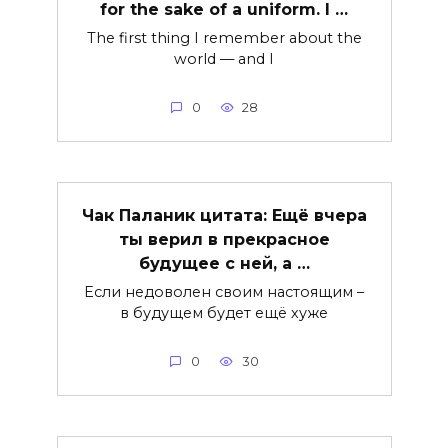
for the sake of a uniform. I …
The first thing I remember about the
world — and I
0
28
Чак Паланик цитата: Ещё вчера
ты верил в прекрасное
будущее с ней, а …
Если недоволен своим настоящим –
в будущем будет ещё хуже
0
30