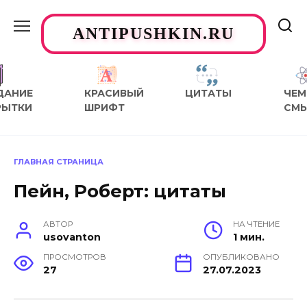
Перейти
к
ANTIPUSHKIN.RU
содержанию
ДАНИЕ
КРАСИВЫЙ
ЦИТАТЫ
ЧЕМ
РЫТКИ
ШРИФТ
СМ
ГЛАВНАЯ СТРАНИЦА
Пейн, Роберт: цитаты
АВТОР
НА ЧТЕНИЕ
usovanton
1 мин.
ПРОСМОТРОВ
ОПУБЛИКОВАНО
27
27.07.2023