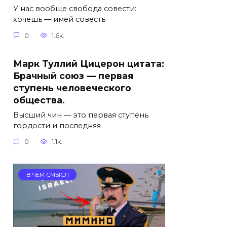
У нас вообще свобода совести:
хочешь — имей совесть
0
1.6k.
Марк Туллий Цицерон цитата:
Брачный союз — первая
ступень человеческого
общества.
Высший чин — это первая ступень
гордости и последняя
0
1.1k.
В ЧЕМ СМЫСЛ