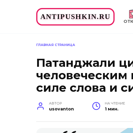
Перейти
к
ANTIPUSHKIN.RU
содержанию
ОТ
ГЛАВНАЯ СТРАНИЦА
Патанджали ци
человеческим 
силе слова и с
АВТОР
НА ЧТЕНИЕ
usovanton
1 мин.