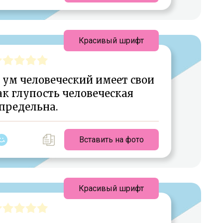
Красивый шрифт
 ум человеческий имеет свои
ак глупость человеческая
предельна.
Вставить на фото
Красивый шрифт