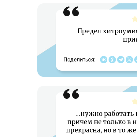
Предел хитроумия
при
Поделиться:
…нужно работать 
причем не только в 
прекрасна, но в то ж