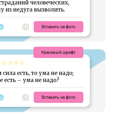
 страданий человеческих,
у из недуга вызволить.
Вставить на фото
Красивый шрифт
 сила есть, то ума не надо;
е есть – ума не надо?
Вставить на фото