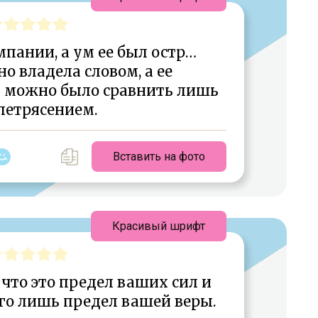
мпании, а ум ее был остр…
о владела словом, а ее
 можно было сравнить лишь
летрясением.
Вставить на фото
Красивый шрифт
 что это предел ваших сил и
го лишь предел вашей веры.