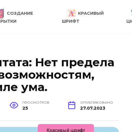
СОЗДАНИЕ
КРАСИВЫЙ
КРЫТКИ
ШРИФТ
Ц
тата: Нет предела
возможностям,
иле ума.
ПРОСМОТРОВ
ОПУБЛИКОВАНО
25
27.07.2023
Красивый шрифт