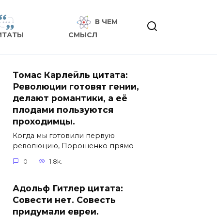
В ЧЕМ
ИТАТЫ
СМЫСЛ
Томас Карлейль цитата:
Революции готовят гении,
делают романтики, а её
плодами пользуются
проходимцы.
Когда мы готовили первую
революцию, Порошенко прямо
0
1.8k.
Адольф Гитлер цитата:
Совести нет. Совесть
придумали евреи.