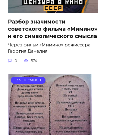
Разбор значимости
советского фильма «Мимино»
и его символического смысла
Через фильм «Мимино» режиссера
Георгия Данелия
0
574
В ЧЕМ СМЫСЛ