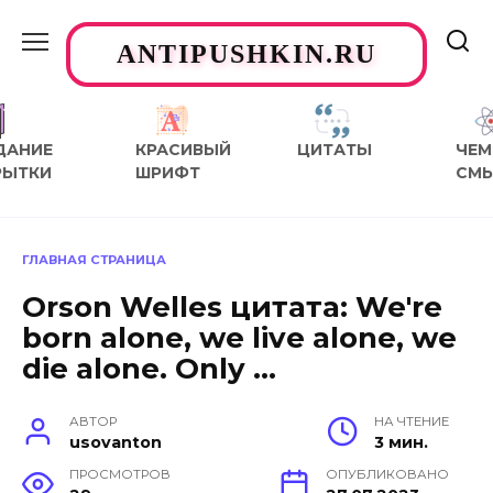
Перейти
к
ANTIPUSHKIN.RU
содержанию
ДАНИЕ
КРАСИВЫЙ
ЦИТАТЫ
ЧЕМ
РЫТКИ
ШРИФТ
СМ
ГЛАВНАЯ СТРАНИЦА
Orson Welles цитата: We're
born alone, we live alone, we
die alone. Only …
АВТОР
НА ЧТЕНИЕ
usovanton
3 мин.
ПРОСМОТРОВ
ОПУБЛИКОВАНО