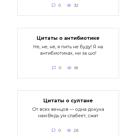
0
32
Цитаты о антибиотике
Не, не, не, я пить не буду! Я на
антибиотиках, ни за шо!
0
18
Цитаты о султане
От всех венцов — одна докука
нам:Ведь ум слабеет, сжат
0
26