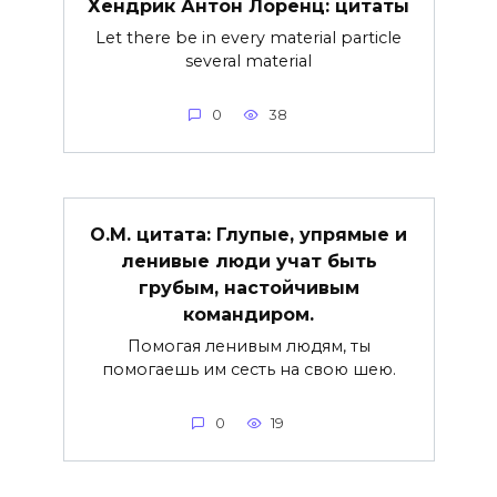
Хендрик Антон Лоренц: цитаты
Let there be in every material particle
several material
0
38
О.М. цитата: Глупые, упрямые и
ленивые люди учат быть
грубым, настойчивым
командиром.
Помогая ленивым людям, ты
помогаешь им сесть на свою шею.
0
19