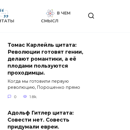
В ЧЕМ
ИТАТЫ
СМЫСЛ
Томас Карлейль цитата:
Революции готовят гении,
делают романтики, а её
плодами пользуются
проходимцы.
Когда мы готовили первую
революцию, Порошенко прямо
0
1.8k.
Адольф Гитлер цитата:
Совести нет. Совесть
придумали евреи.