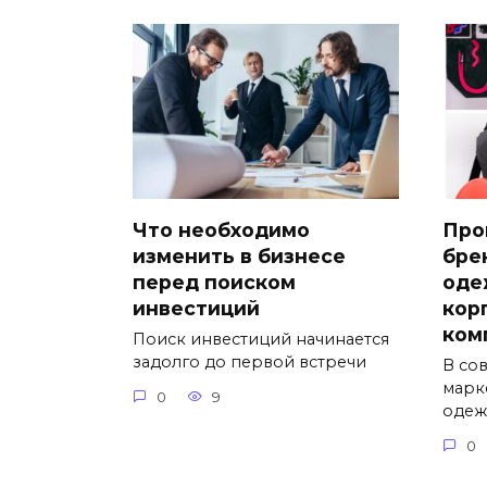
Что необходимо
Про
изменить в бизнесе
бре
перед поиском
оде
инвестиций
кор
ком
Поиск инвестиций начинается
задолго до первой встречи
В со
марк
0
9
одеж
0