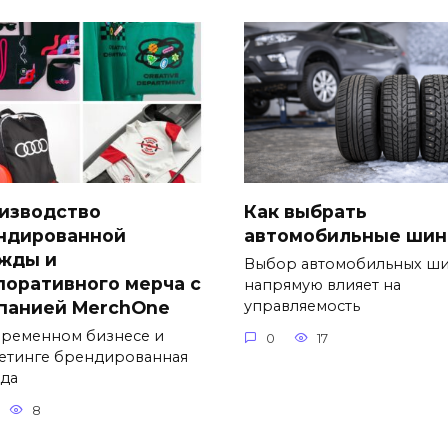
изводство
Как выбрать
ндированной
автомобильные ши
жды и
Выбор автомобильных ш
поративного мерча с
напрямую влияет на
панией MerchOne
управляемость
временном бизнесе и
0
17
етинге брендированная
да
8