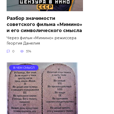
Разбор значимости
советского фильма «Мимино»
и его символического смысла
Через фильм «Мимино» режиссера
Георгия Данелия
0
574
В ЧЕМ СМЫСЛ