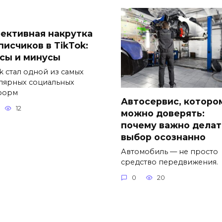
ективная накрутка
писчиков в TikTok:
сы и минусы
k стал одной из самых
лярных социальных
форм
Автосервис, которо
12
можно доверять:
почему важно делат
выбор осознанно
Автомобиль — не просто
средство передвижения.
0
20