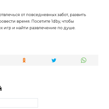
твлечься от повседневных забот, развить
овести время. Посетите 1dby, чтобы
х игр и найти развлечение по душе.
й