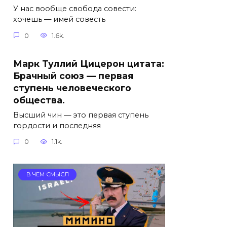
У нас вообще свобода совести:
хочешь — имей совесть
0
1.6k.
Марк Туллий Цицерон цитата:
Брачный союз — первая
ступень человеческого
общества.
Высший чин — это первая ступень
гордости и последняя
0
1.1k.
В ЧЕМ СМЫСЛ