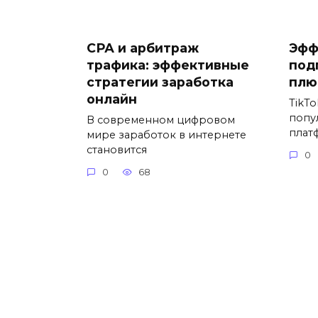
СРА и арбитраж
Эфф
трафика: эффективные
под
стратегии заработка
плю
онлайн
TikTo
попу
В современном цифровом
плат
мире заработок в интернете
становится
0
0
68