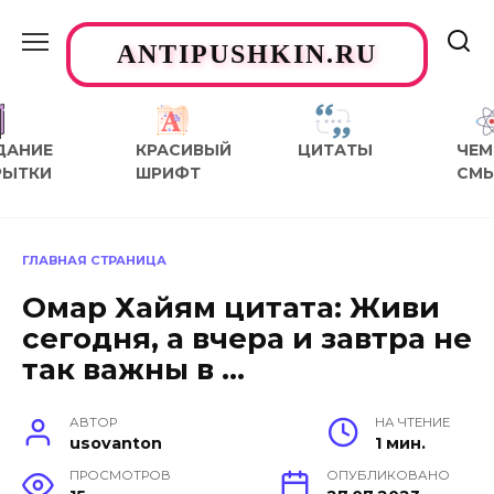
Перейти
к
ANTIPUSHKIN.RU
содержанию
ДАНИЕ
КРАСИВЫЙ
ЦИТАТЫ
ЧЕМ
РЫТКИ
ШРИФТ
СМ
ГЛАВНАЯ СТРАНИЦА
Омар Хайям цитата: Живи
сегодня, а вчера и завтра не
так важны в …
АВТОР
НА ЧТЕНИЕ
usovanton
1 мин.
ПРОСМОТРОВ
ОПУБЛИКОВАНО