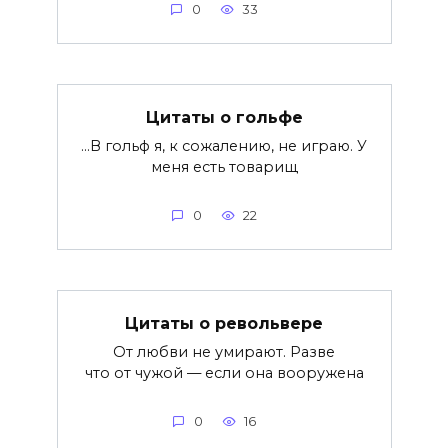
0
33
Цитаты о гольфе
…В гольф я, к сожалению, не играю. У
меня есть товарищ
0
22
Цитаты о револьвере
От любви не умирают. Разве
что от чужой — если она вооружена
0
16