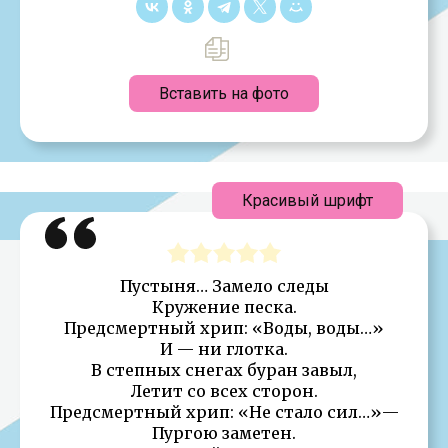
Вставить на фото
Красивый шрифт
Пустыня… Замело следы
Кружение песка.
Предсмертный хрип: «Воды, воды…»
И — ни глотка.
В степных снегах буран завыл,
Летит со всех сторон.
Предсмертный хрип: «Не стало сил…»—
Пургою заметен.