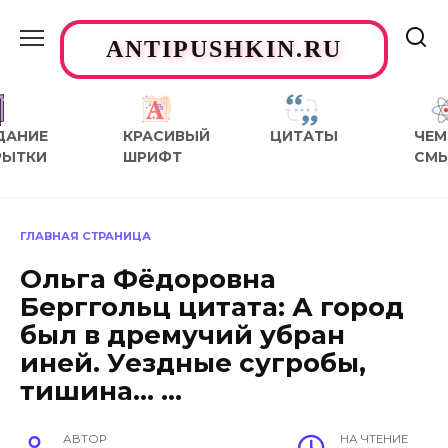
Перейти
к
ANTIPUSHKIN.RU
содержанию
ДАНИЕ
КРАСИВЫЙ
ЦИТАТЫ
ЧЕМ
РЫТКИ
ШРИФТ
СМ
ГЛАВНАЯ СТРАНИЦА
Ольга Фёдоровна
Берггольц цитата: А город
был в дремучий убран
иней. Уездные сугробы,
тишина… …
АВТОР
НА ЧТЕНИЕ