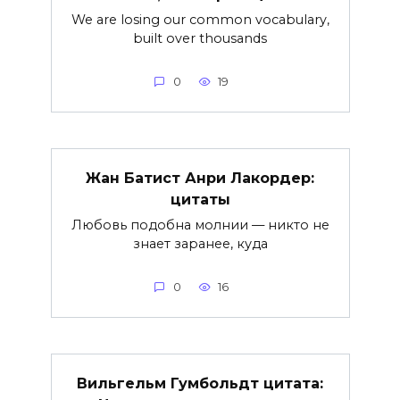
We are losing our common vocabulary,
built over thousands
0
19
Жан Батист Анри Лакордер:
цитаты
Любовь подобна молнии — никто не
знает заранее, куда
0
16
Вильгельм Гумбольдт цитата: