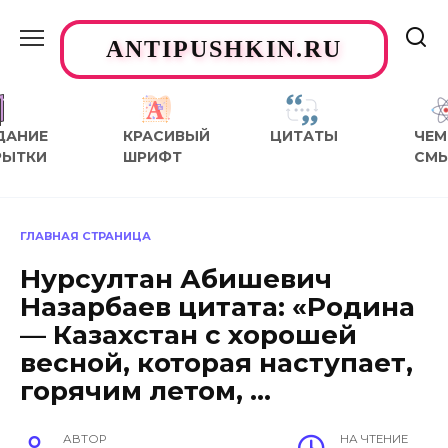
Перейти
к
ANTIPUSHKIN.RU
содержанию
ДАНИЕ
КРАСИВЫЙ
ЦИТАТЫ
ЧЕМ
РЫТКИ
ШРИФТ
СМ
ГЛАВНАЯ СТРАНИЦА
Нурсултан Абишевич
Назарбаев цитата: «Родина
— Казахстан с хорошей
весной, которая наступает,
горячим летом, …
АВТОР
НА ЧТЕНИЕ