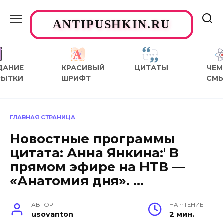
Перейти
к
ANTIPUSHKIN.RU
содержанию
ДАНИЕ
КРАСИВЫЙ
ЦИТАТЫ
ЧЕМ
РЫТКИ
ШРИФТ
СМ
ГЛАВНАЯ СТРАНИЦА
Новостные программы
цитата: Анна Янкина:' В
прямом эфире на НТВ —
«Анатомия дня». …
АВТОР
НА ЧТЕНИЕ
usovanton
2 мин.