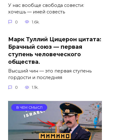
У нас вообще свобода совести:
хочешь — имей совесть
0
1.6k.
Марк Туллий Цицерон цитата:
Брачный союз — первая
ступень человеческого
общества.
Высший чин — это первая ступень
гордости и последняя
0
1.1k.
В ЧЕМ СМЫСЛ