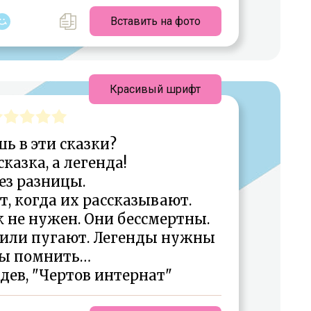
Вставить на фото
Красивый шрифт
ь в эти сказки?
сказка, а легенда!
ез разницы.
, когда их рассказывают.
 не нужен. Они бессмертны.
 или пугают. Легенды нужны
ы помнить…
дев, "Чертов интернат"