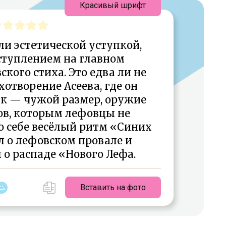
Красивый шрифт
и эстетической уступкой,
ступлением на главном
кого стиха. Это едва ли не
отворение Асеева, где он
ик — чужой размер, оружие
ов, которым лефовцы не
о себе весёлый ритм «Синих
л о лефовском провале и
 о распаде «Нового Лефа.
Вставить на фото