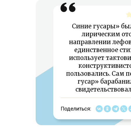
Синие гусары» был
лирическим от
направлении лефовс
единственное стих
использует тактов
конструктивист
пользовались. Сам п
гусар» барабани
свидетельствовал
Поделиться: