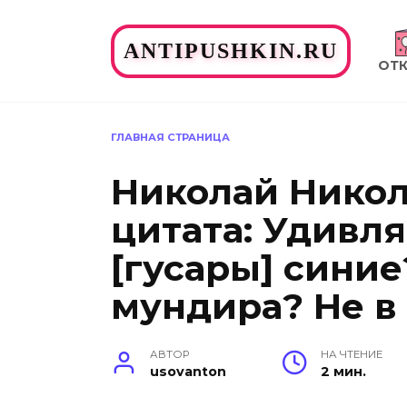
Перейти
к
ANTIPUSHKIN.RU
содержанию
ОТ
ГЛАВНАЯ СТРАНИЦА
Николай Никол
цитата: Удивл
[гусары] синие
мундира? Не в
АВТОР
НА ЧТЕНИЕ
usovanton
2 мин.