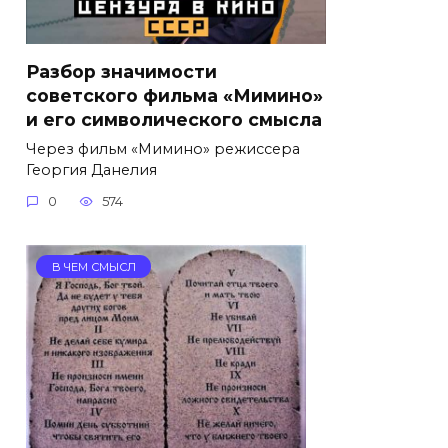
Разбор значимости
советского фильма «Мимино»
и его символического смысла
Через фильм «Мимино» режиссера
Георгия Данелия
0
574
В ЧЕМ СМЫСЛ