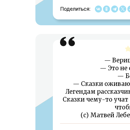
Поделиться:
— Вериш
— Это не 
— Б
— Сказки оживают
Легендам рассказчик
Сказки чему-то учат
чтоб
(c) Матвей Лебе