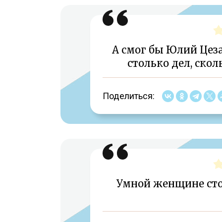
А смог бы Юлий Цез
столько дел, ско
Поделиться:
Умной женщине стол