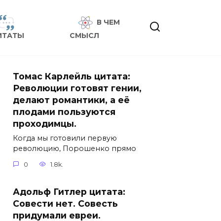
В ЧЕМ
ИТАТЫ
СМЫСЛ
Томас Карлейль цитата:
Революции готовят гении,
делают романтики, а её
плодами пользуются
проходимцы.
Когда мы готовили первую
революцию, Порошенко прямо
0
1.8k.
Адольф Гитлер цитата:
Совести нет. Совесть
придумали евреи.