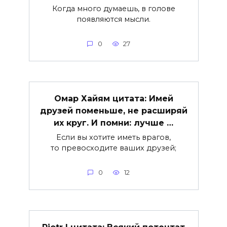
Когда много думаешь, в голове
появляются мысли.
0
27
Омар Хайям цитата: Имей
друзей поменьше, не расширяй
их круг. И помни: лучше …
Если вы хотите иметь врагов,
то превосходите ваших друзей;
0
12
Piotr I цитата: Всякий потентат