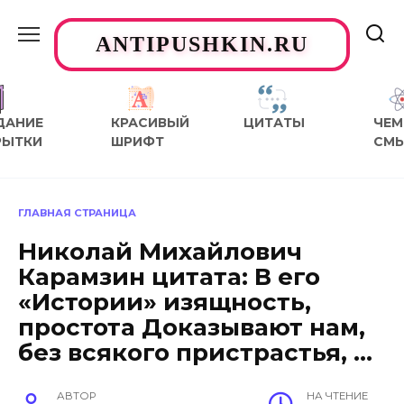
Перейти
к
ANTIPUSHKIN.RU
содержанию
ДАНИЕ
КРАСИВЫЙ
ЦИТАТЫ
ЧЕМ
РЫТКИ
ШРИФТ
СМ
ГЛАВНАЯ СТРАНИЦА
Николай Михайлович
Карамзин цитата: В его
«Истории» изящность,
простота Доказывают нам,
без всякого пристрастья, …
АВТОР
НА ЧТЕНИЕ