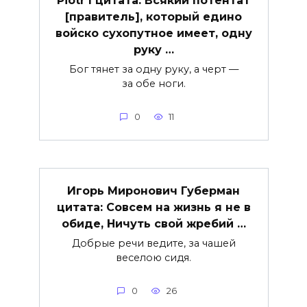
[правитель], который едино
войско сухопутное имеет, одну
руку …
Бог тянет за одну руку, а черт —
за обе ноги.
0
11
Игорь Миронович Губерман
цитата: Совсем на жизнь я не в
обиде, Ничуть свой жребий …
Добрые речи ведите, за чашей
веселою сидя.
0
26