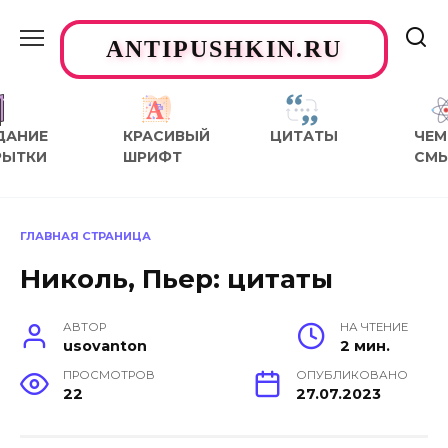
Перейти
к
ANTIPUSHKIN.RU
содержанию
ДАНИЕ
КРАСИВЫЙ
ЦИТАТЫ
ЧЕМ
РЫТКИ
ШРИФТ
СМ
ГЛАВНАЯ СТРАНИЦА
Николь, Пьер: цитаты
АВТОР
НА ЧТЕНИЕ
usovanton
2 мин.
ПРОСМОТРОВ
ОПУБЛИКОВАНО
22
27.07.2023