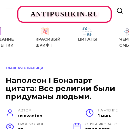
Перейти
к
ANTIPUSHKIN.RU
содержанию
ДАНИЕ
КРАСИВЫЙ
ЦИТАТЫ
ЧЕМ
РЫТКИ
ШРИФТ
СМ
ГЛАВНАЯ СТРАНИЦА
Наполеон I Бонапарт
цитата: Все религии были
придуманы людьми.
АВТОР
НА ЧТЕНИЕ
usovanton
1 мин.
ПРОСМОТРОВ
ОПУБЛИКОВАНО