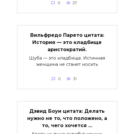
0
27
Вильфредо Парето цитата:
История — это кладбище
аристократий.
Шуба — это кладбище. Истинная
женщина не станет носить
0
31
Дэвид Боуи цитата: Делать
нужно не то, что положено, а
то, чего хочется …
Когда на душе скребут кошки,