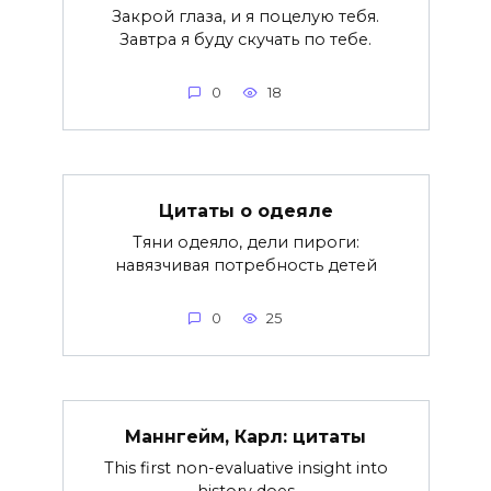
Закрой глаза, и я поцелую тебя.
Завтра я буду скучать по тебе.
0
18
Цитаты о одеяле
Тяни одеяло, дели пироги:
навязчивая потребность детей
0
25
Маннгейм, Карл: цитаты
This first non-evaluative insight into
history does