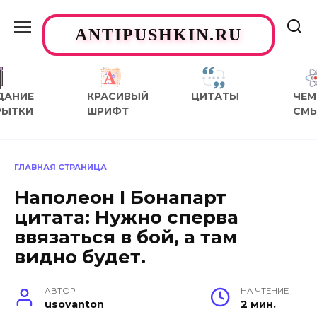
Перейти
к
ANTIPUSHKIN.RU
содержанию
ДАНИЕ
КРАСИВЫЙ
ЦИТАТЫ
ЧЕМ
РЫТКИ
ШРИФТ
СМ
ГЛАВНАЯ СТРАНИЦА
Наполеон I Бонапарт
цитата: Нужно сперва
ввязаться в бой, а там
видно будет.
АВТОР
НА ЧТЕНИЕ
usovanton
2 мин.