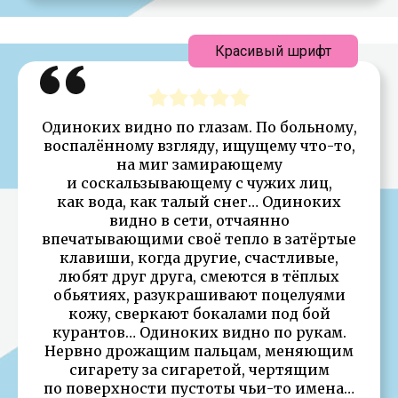
Красивый шрифт
Одиноких видно по глазам. По больному,
воспалённому взгляду, ищущему что-то,
на миг замирающему
и соскальзывающему с чужих лиц,
как вода, как талый снег… Одиноких
видно в сети, отчаянно
впечатывающими своё тепло в затёртые
клавиши, когда другие, счастливые,
любят друг друга, смеются в тёплых
обьятиях, разукрашивают поцелуями
кожу, сверкают бокалами под бой
курантов… Одиноких видно по рукам.
Нервно дрожащим пальцам, меняющим
сигарету за сигаретой, чертящим
по поверхности пустоты чьи-то имена…