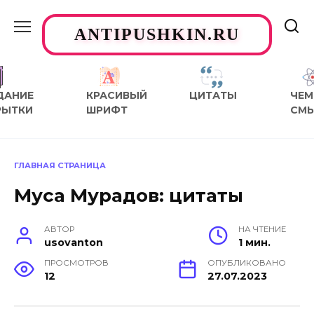
Перейти
к
ANTIPUSHKIN.RU
содержанию
ДАНИЕ
КРАСИВЫЙ
ЦИТАТЫ
ЧЕМ
РЫТКИ
ШРИФТ
СМ
ГЛАВНАЯ СТРАНИЦА
Муса Мурадов: цитаты
АВТОР
НА ЧТЕНИЕ
usovanton
1 мин.
ПРОСМОТРОВ
ОПУБЛИКОВАНО
12
27.07.2023