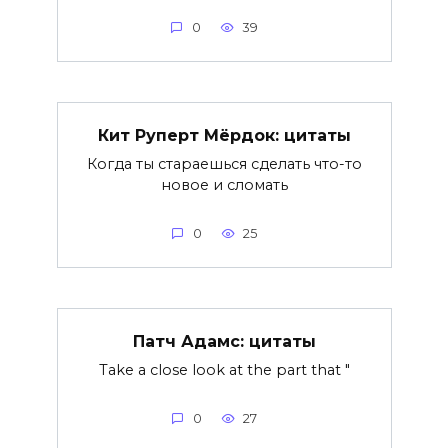
0
39
Кит Руперт Мёрдок: цитаты
Когда ты стараешься сделать что-то
новое и сломать
0
25
Патч Адамс: цитаты
Take a close look at the part that "
0
27