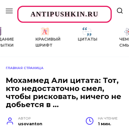
Перейти
к
ANTIPUSHKIN.RU
содержанию
ДАНИЕ
КРАСИВЫЙ
ЦИТАТЫ
ЧЕМ
РЫТКИ
ШРИФТ
СМ
ГЛАВНАЯ СТРАНИЦА
Мохаммед Али цитата: Тот,
кто недостаточно смел,
чтобы рисковать, ничего не
добьется в …
АВТОР
НА ЧТЕНИЕ
usovanton
1 мин.