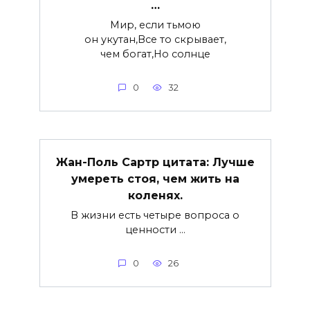
…
Мир, если тьмою
он укутан,Все то скрывает,
чем богат,Но солнце
0
32
Жан-Поль Сартр цитата: Лучше
умереть стоя, чем жить на
коленях.
В жизни есть четыре вопроса о
ценности …
0
26