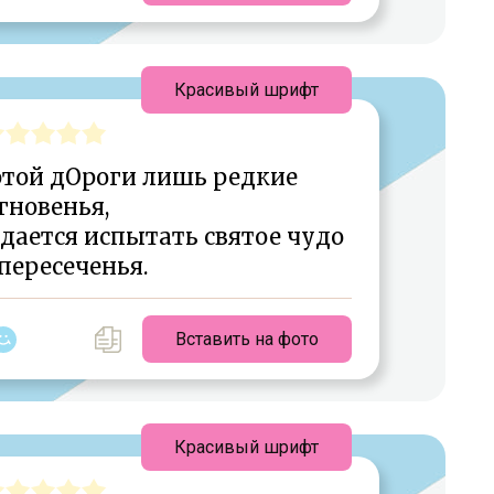
Красивый шрифт
этой дОроги лишь редкие
гновенья,
дается испытать святое чудо
пересеченья.
Вставить на фото
Красивый шрифт