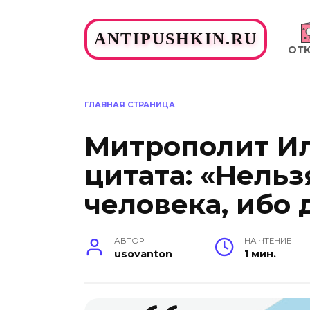
Перейти
к
ANTIPUSHKIN.RU
содержанию
ОТ
ГЛАВНАЯ СТРАНИЦА
Митрополит И
цитата: «Нельз
человека, ибо 
АВТОР
НА ЧТЕНИЕ
usovanton
1 мин.