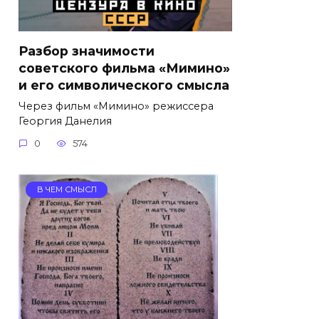
Разбор значимости
советского фильма «Мимино»
и его символического смысла
Через фильм «Мимино» режиссера
Георгия Данелия
0
574
В ЧЕМ СМЫСЛ