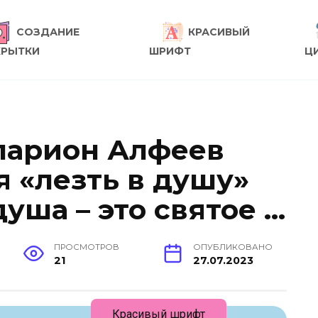
СОЗДАНИЕ
КРАСИВЫЙ
КРЫТКИ
ШРИФТ
Ц
ларион Алфеев
я «лезть в душу»
душа – это святое …
ПРОСМОТРОВ
ОПУБЛИКОВАНО
21
27.07.2023
Красивый шрифт