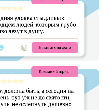
едняя уловка стыдливых
рдцем людей, которым грубо
во лезут в душу.
Вставить на фото
Красивый шрифт
 должна быть, а сегодня на
ень. тут уж не до святости,
уть, не ослепнуть душевно.