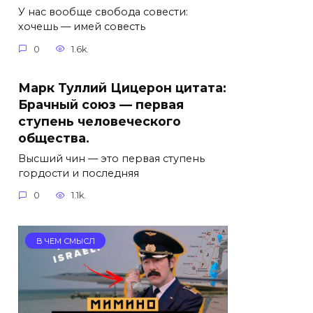
У нас вообще свобода совести:
хочешь — имей совесть
0
1.6k.
Марк Туллий Цицерон цитата:
Брачный союз — первая
ступень человеческого
общества.
Высший чин — это первая ступень
гордости и последняя
0
1.1k.
В ЧЕМ СМЫСЛ