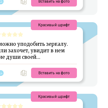
Вставить на фото
Красивый шрифт
можно уподобить зеркалу.
ли захочет, увидит в нем
ие души своей…
Вставить на фото
Красивый шрифт