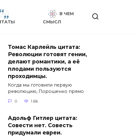
В ЧЕМ
ИТАТЫ
СМЫСЛ
Томас Карлейль цитата:
Революции готовят гении,
делают романтики, а её
плодами пользуются
проходимцы.
Когда мы готовили первую
революцию, Порошенко прямо
0
1.8k.
Адольф Гитлер цитата:
Совести нет. Совесть
придумали евреи.