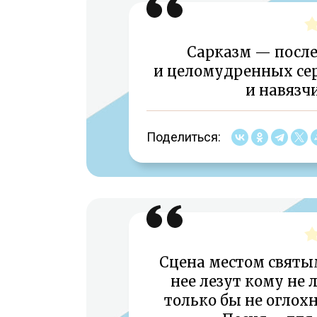
Сарказм — посл
и целомудренных се
и навязчи
Поделиться:
Сцена местом святым
нее лезут кому не л
только бы не оглохн