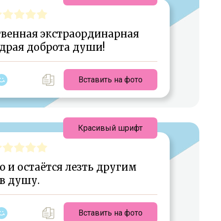
твенная экстраординарная
драя доброта души!
Вставить на фото
Красивый шрифт
 и остаётся лезть другим
в душу.
Вставить на фото