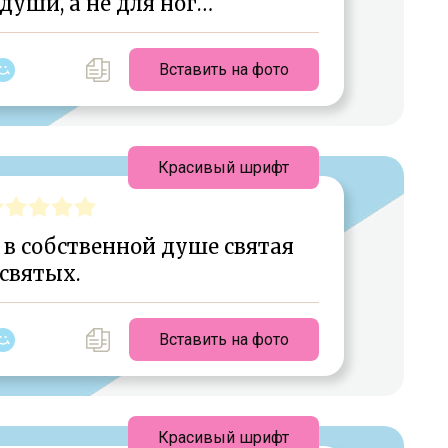
души, а не для ног…
Вставить на фото
Красивый шрифт
о в собственной душе святая
святых.
Вставить на фото
Красивый шрифт