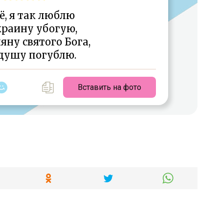
её, я так люблю
раину убогую,
яну святого Бога,
 душу погублю.
Вставить на фото