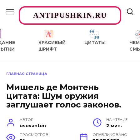
Перейти
к
ANTIPUSHKIN.RU
содержанию
ДАНИЕ
КРАСИВЫЙ
ЦИТАТЫ
ЧЕМ
РЫТКИ
ШРИФТ
СМ
ГЛАВНАЯ СТРАНИЦА
Мишель де Монтень
цитата: Шум оружия
заглушает голос законов.
АВТОР
НА ЧТЕНИЕ
usovanton
2 мин.
ПРОСМОТРОВ
ОПУБЛИКОВАНО