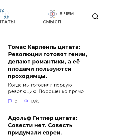
В ЧЕМ
ИТАТЫ
СМЫСЛ
Томас Карлейль цитата:
Революции готовят гении,
делают романтики, а её
плодами пользуются
проходимцы.
Когда мы готовили первую
революцию, Порошенко прямо
0
1.8k.
Адольф Гитлер цитата:
Совести нет. Совесть
придумали евреи.