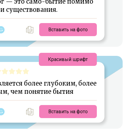
Бог — это само-бытие помимо
и существования.
Вставить на фото
Красивый шрифт
ляется более глубоким, более
м, чем понятие бытия
Вставить на фото