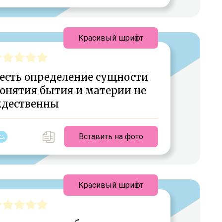
Красивый шрифт
есть определение сущности
онятия бытия и материи не
дественны
Вставить на фото
Красивый шрифт