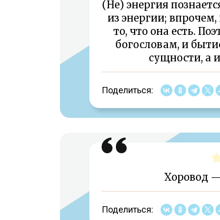
(Не) энергия познаетс
из энергии; впрочем,
то, что она есть. П
богословам, и бытие
сущности, а 
Поделиться:
Хоровод —
Поделиться: