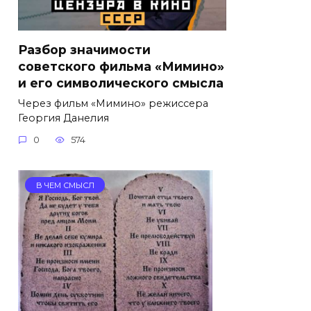
Разбор значимости
советского фильма «Мимино»
и его символического смысла
Через фильм «Мимино» режиссера
Георгия Данелия
0
574
В ЧЕМ СМЫСЛ