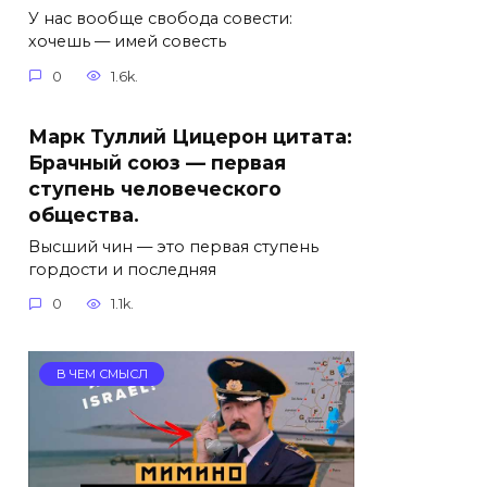
У нас вообще свобода совести:
хочешь — имей совесть
0
1.6k.
Марк Туллий Цицерон цитата:
Брачный союз — первая
ступень человеческого
общества.
Высший чин — это первая ступень
гордости и последняя
0
1.1k.
В ЧЕМ СМЫСЛ