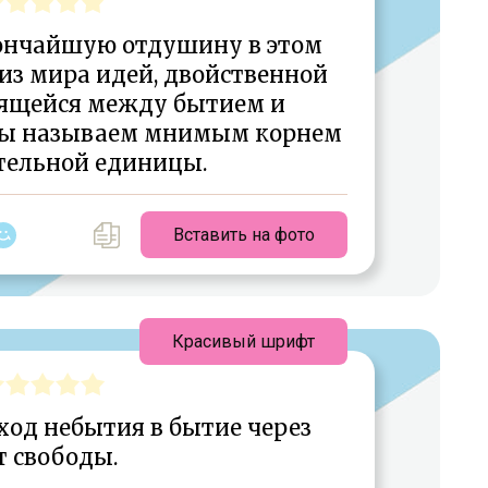
ончайшую отдушину в этом
 из мира идей, двойственной
дящейся между бытием и
мы называем мнимым корнем
тельной единицы.
Вставить на фото
Красивый шрифт
ход небытия в бытие через
т свободы.