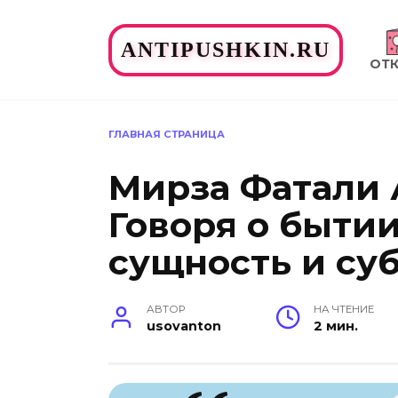
Перейти
к
ANTIPUSHKIN.RU
содержанию
ОТ
ГЛАВНАЯ СТРАНИЦА
Мирза Фатали 
Говоря о быти
сущность и су
АВТОР
НА ЧТЕНИЕ
usovanton
2 мин.