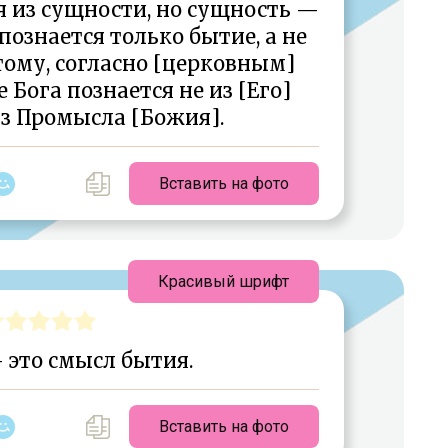
я из сущности, но сущность —
 познается только бытие, а не
оэтому, согласно [церковным]
 Бога познается не из [Его]
из Промысла [Божия].
Вставить на фото
Красивый шрифт
 это смысл бытия.
Вставить на фото