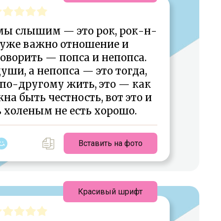
мы слышим — это рок, рок-н-
т уже важно отношение и
оворить — попса и непопса.
ши, а непопса — это тогда,
по-другому жить, это — как
жна быть честность, вот это и
ь холеным не есть хорошо.
Вставить на фото
Красивый шрифт