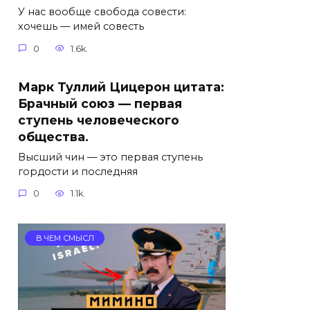
У нас вообще свобода совести:
хочешь — имей совесть
0
1.6k.
Марк Туллий Цицерон цитата:
Брачный союз — первая
ступень человеческого
общества.
Высший чин — это первая ступень
гордости и последняя
0
1.1k.
В ЧЕМ СМЫСЛ