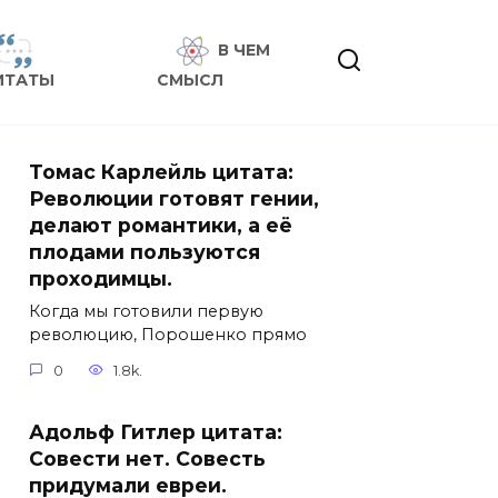
В ЧЕМ
ИТАТЫ
СМЫСЛ
Томас Карлейль цитата:
Революции готовят гении,
делают романтики, а её
плодами пользуются
проходимцы.
Когда мы готовили первую
революцию, Порошенко прямо
0
1.8k.
Адольф Гитлер цитата:
Совести нет. Совесть
придумали евреи.