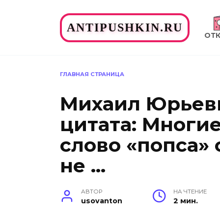
Перейти
к
ANTIPUSHKIN.RU
содержанию
ОТ
ГЛАВНАЯ СТРАНИЦА
Михаил Юрьев
цитата: Многие
слово «попса»
не …
АВТОР
НА ЧТЕНИЕ
usovanton
2 мин.