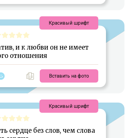
Красивый шрифт
тив, и к любви он не имеет
ого отношения
Вставить на фото
Красивый шрифт
ь сердце без слов, чем слова