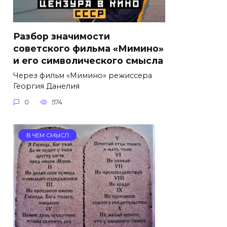
Разбор значимости
советского фильма «Мимино»
и его символического смысла
Через фильм «Мимино» режиссера
Георгия Данелия
0
574
В ЧЕМ СМЫСЛ