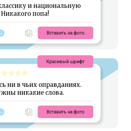
классику и национальную
 Никакого попа!
Вставить на фото
Красивый шрифт
ь ни в чьих оправданиях.
ужны никакие слова.
Вставить на фото