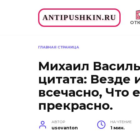
Перейти
к
ANTIPUSHKIN.RU
содержанию
ОТ
ГЛАВНАЯ СТРАНИЦА
Михаил Васил
цитата: Везде 
всечасно, Что 
прекрасно.
АВТОР
НА ЧТЕНИЕ
usovanton
1 мин.