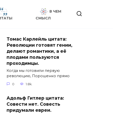
В ЧЕМ
ИТАТЫ
СМЫСЛ
Томас Карлейль цитата:
Революции готовят гении,
делают романтики, а её
плодами пользуются
проходимцы.
Когда мы готовили первую
революцию, Порошенко прямо
0
1.8k.
Адольф Гитлер цитата:
Совести нет. Совесть
придумали евреи.