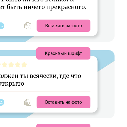
ет быть ничего прекрасного.
Вставить на фото
Красивый шрифт
олжен ты всячески, где что
открыто
Вставить на фото