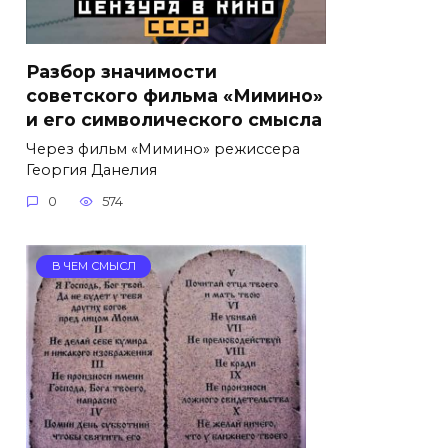
Разбор значимости
советского фильма «Мимино»
и его символического смысла
Через фильм «Мимино» режиссера
Георгия Данелия
0
574
В ЧЕМ СМЫСЛ