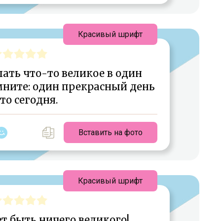
Красивый шрифт
лать что-то великое в один
мните: один прекрасный день
то сегодня.
Вставить на фото
Красивый шрифт
т быть ничего великого!