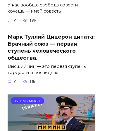
У нас вообще свобода совести:
хочешь — имей совесть
0
1.6k.
Марк Туллий Цицерон цитата:
Брачный союз — первая
ступень человеческого
общества.
Высший чин — это первая ступень
гордости и последняя
0
1.1k.
В ЧЕМ СМЫСЛ