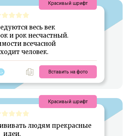
Красивый шрифт
едуются весь век
ок и рок несчастный.
имости всечасной
ходит человек.
Вставить на фото
Красивый шрифт
рививать людям прекрасные
идеи.