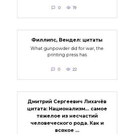
0
19
Филлипс, Вендел: цитаты
What gunpowder did for war, the
printing press has
0
22
Дмитрий Сергеевич Лихачёв
цитата: Национализм… самое
тяжелое из несчастий
человеческого рода. Как и
всякое …