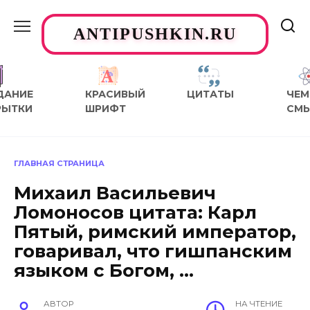
Перейти
к
ANTIPUSHKIN.RU
содержанию
ДАНИЕ
КРАСИВЫЙ
ЦИТАТЫ
ЧЕМ
РЫТКИ
ШРИФТ
СМ
ГЛАВНАЯ СТРАНИЦА
Михаил Васильевич
Ломоносов цитата: Карл
Пятый, римский император,
говаривал, что гишпанским
языком с Богом, …
АВТОР
НА ЧТЕНИЕ