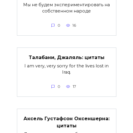
Мы не будем экспериментировать на
собственном народе
0
16
Талабани, Джаляль: цитаты
I am very, very sorry for the lives lost in
Iraq.
0
17
Аксель Густафсон Оксеншерна:
цитаты