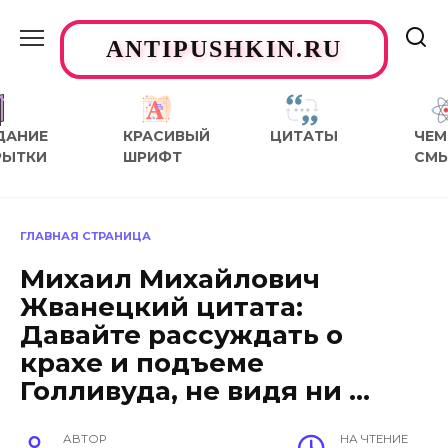
Перейти
к
ANTIPUSHKIN.RU
содержанию
ДАНИЕ
КРАСИВЫЙ
ЦИТАТЫ
ЧЕМ
РЫТКИ
ШРИФТ
СМ
ГЛАВНАЯ СТРАНИЦА
Михаил Михайлович
Жванецкий цитата:
Давайте рассуждать о
крахе и подъеме
Голливуда, не видя ни …
АВТОР
НА ЧТЕНИЕ