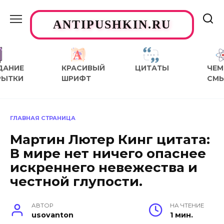
Перейти
к
ANTIPUSHKIN.RU
содержанию
ДАНИЕ
КРАСИВЫЙ
ЦИТАТЫ
ЧЕМ
РЫТКИ
ШРИФТ
СМ
ГЛАВНАЯ СТРАНИЦА
Мартин Лютер Кинг цитата:
В мире нет ничего опаснее
искреннего невежества и
честной глупости.
АВТОР
НА ЧТЕНИЕ
usovanton
1 мин.