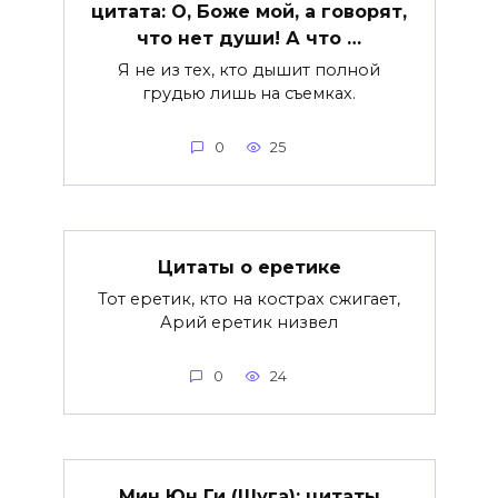
цитата: О, Боже мой, а говорят,
что нет души! А что …
Я не из тех, кто дышит полной
грудью лишь на съемках.
0
25
Цитаты о еретике
Тот еретик, кто на кострах сжигает,
Арий еретик низвел
0
24
Мин Юн Ги (Шуга): цитаты