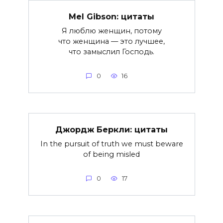
Mel Gibson: цитаты
Я люблю женщин, потому
что женщина — это лучшее,
что замыслил Господь.
0
16
Джoрдж Беркли: цитаты
In the pursuit of truth we must beware
of being misled
0
17