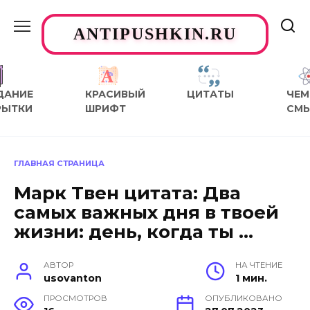
Перейти
к
ANTIPUSHKIN.RU
содержанию
ДАНИЕ
КРАСИВЫЙ
ЦИТАТЫ
ЧЕМ
РЫТКИ
ШРИФТ
СМ
ГЛАВНАЯ СТРАНИЦА
Марк Твен цитата: Два
самых важных дня в твоей
жизни: день, когда ты …
АВТОР
НА ЧТЕНИЕ
usovanton
1 мин.
ПРОСМОТРОВ
ОПУБЛИКОВАНО