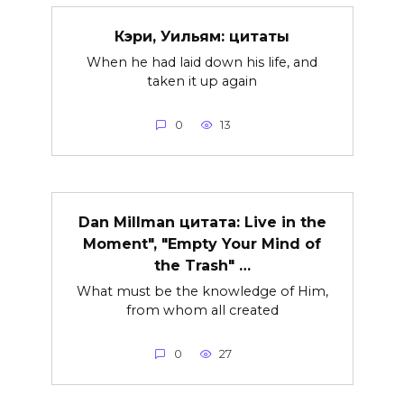
Кэри, Уильям: цитаты
When he had laid down his life, and
taken it up again
0
13
Dan Millman цитата: Live in the
Moment", "Empty Your Mind of
the Trash" …
What must be the knowledge of Him,
from whom all created
0
27