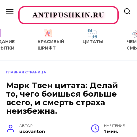
Перейти
к
ANTIPUSHKIN.RU
содержанию
ДАНИЕ
КРАСИВЫЙ
ЦИТАТЫ
ЧЕМ
РЫТКИ
ШРИФТ
СМ
ГЛАВНАЯ СТРАНИЦА
Марк Твен цитата: Делай
то, чего боишься больше
всего, и смерть страха
неизбежна.
АВТОР
НА ЧТЕНИЕ
usovanton
1 мин.