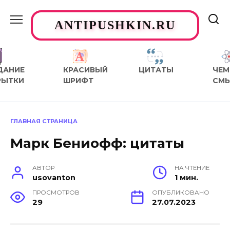
Перейти
к
ANTIPUSHKIN.RU
содержанию
ДАНИЕ
КРАСИВЫЙ
ЦИТАТЫ
ЧЕМ
РЫТКИ
ШРИФТ
СМ
ГЛАВНАЯ СТРАНИЦА
Марк Бениофф: цитаты
АВТОР
НА ЧТЕНИЕ
usovanton
1 мин.
ПРОСМОТРОВ
ОПУБЛИКОВАНО
29
27.07.2023