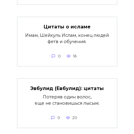
Цитаты о исламе
Имам, Шейхуль Ислам, конец людей
фетв и обучения.
0
16
Эвбулид (Евбулид): цитаты
Потеряв один волос,
еще не становишься лысым;
0
20