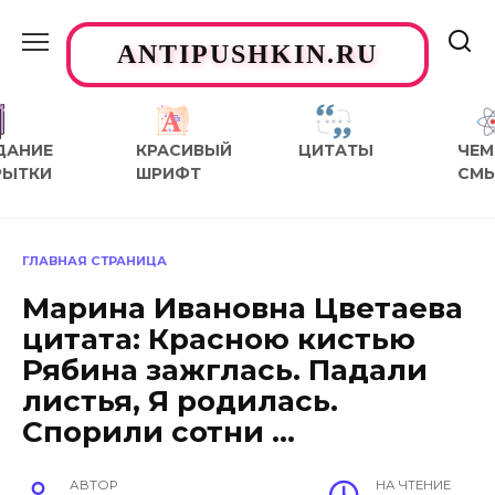
Перейти
к
ANTIPUSHKIN.RU
содержанию
ДАНИЕ
КРАСИВЫЙ
ЦИТАТЫ
ЧЕМ
РЫТКИ
ШРИФТ
СМ
ГЛАВНАЯ СТРАНИЦА
Марина Ивановна Цветаева
цитата: Красною кистью
Рябина зажглась. Падали
листья, Я родилась.
Спорили сотни …
АВТОР
НА ЧТЕНИЕ