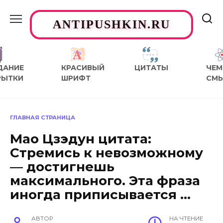
Перейти
к
ANTIPUSHKIN.RU
содержанию
ДАНИЕ
КРАСИВЫЙ
ЦИТАТЫ
ЧЕМ
РЫТКИ
ШРИФТ
СМ
ГЛАВНАЯ СТРАНИЦА
Мао Цзэдун цитата:
Стремись к невозможному
— достигнешь
максимального. Эта фраза
иногда приписывается …
АВТОР
НА ЧТЕНИЕ