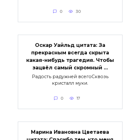
0
30
Оскар Уайльд цитата: За
прекрасным всегда скрыта
какая-нибудь трагедия. Чтобы
зацвёл самый скромный …
Радость радужней всегоСквозь
кристалл муки.
0
17
Марина Ивановна Цветаева
цитата: Спасибо тем, кто меня