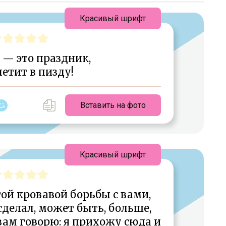
Красивый шрифт
 — это праздник,
летит в пизду!
Вставить на фото
Красивый шрифт
ой кровавой борьбы с вами,
 сделал, может быть, больше,
вам говорю: я прихожу сюда и