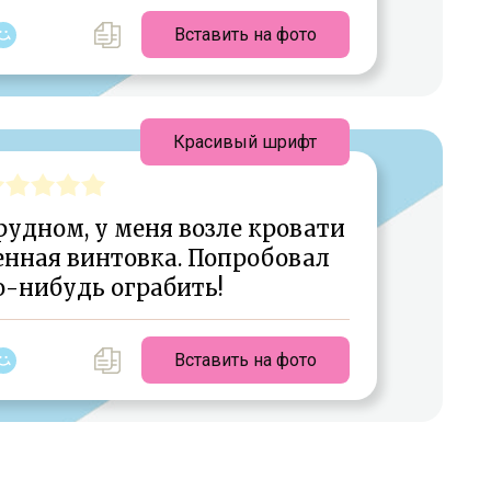
Вставить на фото
Красивый шрифт
рудном, у меня возле кровати
енная винтовка. Попробовал
о-нибудь ограбить!
Вставить на фото