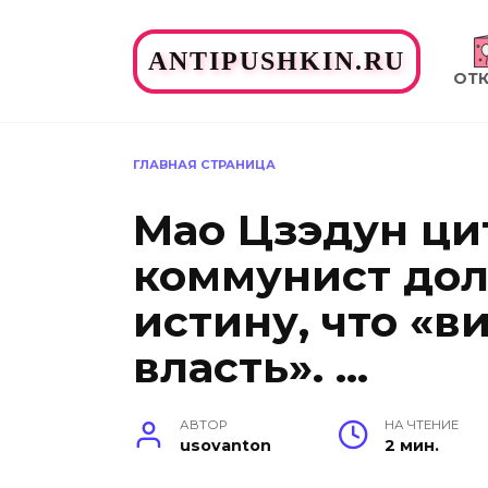
Перейти
к
ANTIPUSHKIN.RU
содержанию
ОТ
ГЛАВНАЯ СТРАНИЦА
Мао Цзэдун ци
коммунист дол
истину, что «в
власть». …
АВТОР
НА ЧТЕНИЕ
usovanton
2 мин.