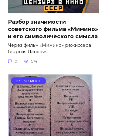
Разбор значимости
советского фильма «Мимино»
и его символического смысла
Через фильм «Мимино» режиссера
Георгия Данелия
0
574
В ЧЕМ СМЫСЛ