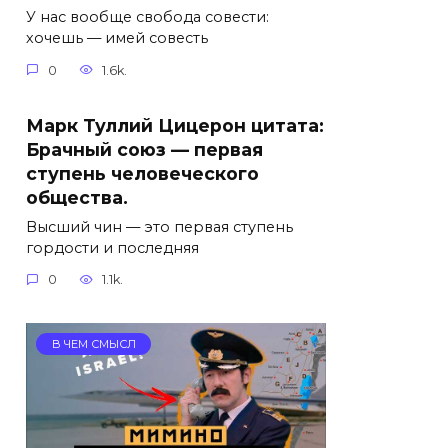
У нас вообще свобода совести:
хочешь — имей совесть
0
1.6k.
Марк Туллий Цицерон цитата:
Брачный союз — первая
ступень человеческого
общества.
Высший чин — это первая ступень
гордости и последняя
0
1.1k.
В ЧЕМ СМЫСЛ