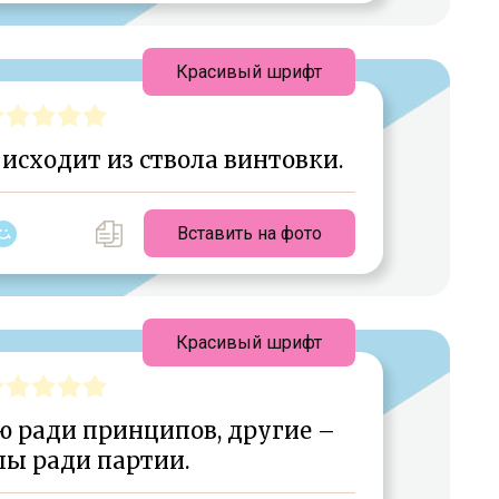
Красивый шрифт
исходит из ствола винтовки.
Вставить на фото
Красивый шрифт
 ради принципов, другие –
ы ради партии.