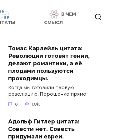
В ЧЕМ
ИТАТЫ
СМЫСЛ
Томас Карлейль цитата:
Революции готовят гении,
делают романтики, а её
плодами пользуются
проходимцы.
Когда мы готовили первую
революцию, Порошенко прямо
0
1.8k.
Адольф Гитлер цитата:
Совести нет. Совесть
придумали евреи.