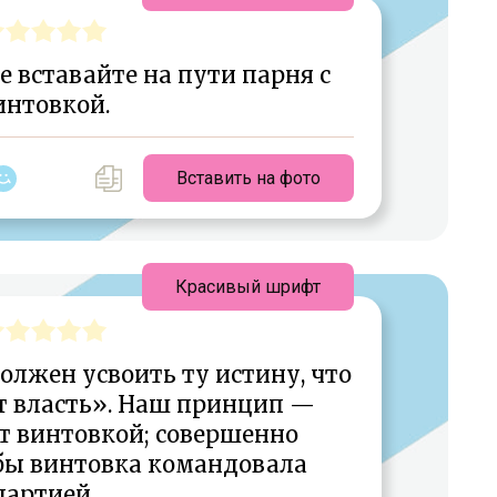
 вставайте на пути парня с
интовкой.
Вставить на фото
Красивый шрифт
лжен усвоить ту истину, что
т власть». Наш принцип —
т винтовкой; совершенно
бы винтовка командовала
партией.