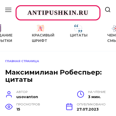
Перейти
к
ANTIPUSHKIN.RU
содержанию
ДАНИЕ
КРАСИВЫЙ
ЦИТАТЫ
ЧЕМ
РЫТКИ
ШРИФТ
СМ
ГЛАВНАЯ СТРАНИЦА
Максимилиан Робеспьер:
цитаты
АВТОР
НА ЧТЕНИЕ
usovanton
3 мин.
ПРОСМОТРОВ
ОПУБЛИКОВАНО
15
27.07.2023