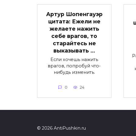
Артур Шопенгауэр
цитата: Ежели не
желаете нажить
себе врагов, то
старайтесь не
выказывать …
Р
Если хочешь нажить
врагов, попробуй что-
нибудь изменить.
0
24
© 2026 AntiPushkin.ru