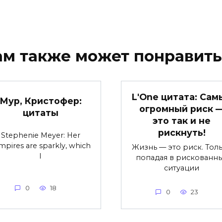
ам также может понравить
L'One цитата: Сам
Мур, Кристофер:
огромный риск 
цитаты
это так и не
рискнуть!
Stephenie Meyer: Her
mpires are sparkly, which
Жизнь — это риск. Тол
I
попадая в рискованн
ситуации
0
18
0
23