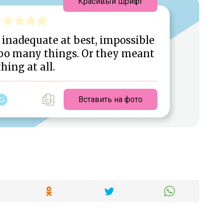
Красивый шрифт
 inadequate at best, impossible
too many things. Or they meant
hing at all.
Вставить на фото