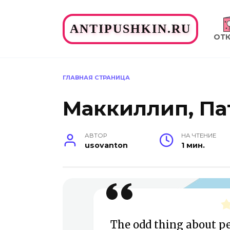
Перейти
к
ANTIPUSHKIN.RU
содержанию
ОТ
ГЛАВНАЯ СТРАНИЦА
Маккиллип, Па
АВТОР
НА ЧТЕНИЕ
usovanton
1 мин.
The odd thing about 