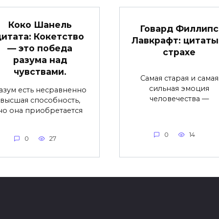
Коко Шанель
Говард Филлипс
цитата: Кокетство
Лавкрафт: цитаты
— это победа
страхе
разума над
чувствами.
Самая старая и самая
сильная эмоция
азум есть несравненно
человечества —
высшая способность,
но она приобретается
0
14
0
27