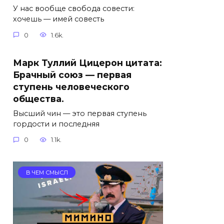
У нас вообще свобода совести:
хочешь — имей совесть
0
1.6k.
Марк Туллий Цицерон цитата:
Брачный союз — первая
ступень человеческого
общества.
Высший чин — это первая ступень
гордости и последняя
0
1.1k.
В ЧЕМ СМЫСЛ