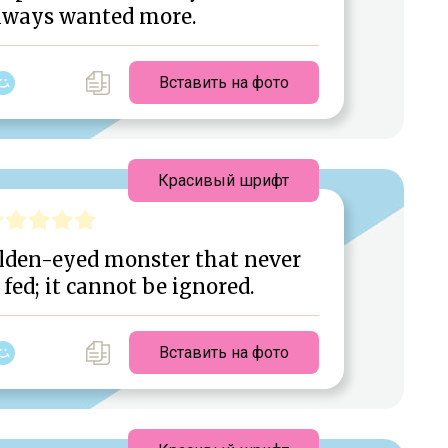
lways wanted more.
Вставить на фото
Красивый шрифт
olden-eyed monster that never
 fed; it cannot be ignored.
Вставить на фото