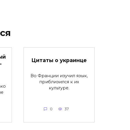
ся
ый
Цитаты о украинце
—
Во Франции изучил язык,
приблизился к их
ько
культуре.
ые
0
37