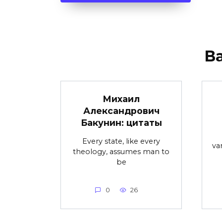
В
Михаил
Александрович
Бакунин: цитаты
Every state, like every
va
theology, assumes man to
be
0
26