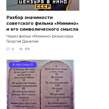
Разбор значимости
советского фильма «Мимино»
и его символического смысла
Через фильм «Мимино» режиссера
Георгия Данелия
0
574
В ЧЕМ СМЫСЛ