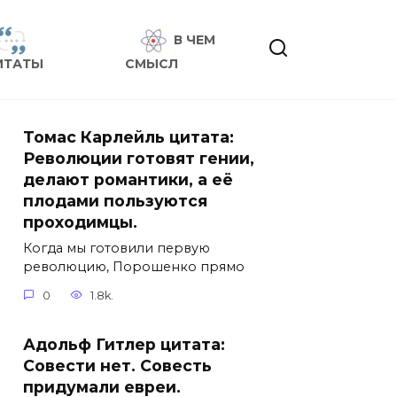
В ЧЕМ
ИТАТЫ
СМЫСЛ
Томас Карлейль цитата:
Революции готовят гении,
делают романтики, а её
плодами пользуются
проходимцы.
Когда мы готовили первую
революцию, Порошенко прямо
0
1.8k.
Адольф Гитлер цитата:
Совести нет. Совесть
придумали евреи.