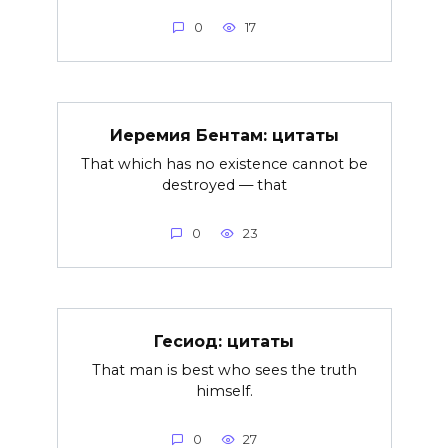
0
17
Иеремия Бентам: цитаты
That which has no existence cannot be
destroyed — that
0
23
Гесиод: цитаты
That man is best who sees the truth
himself.
0
27