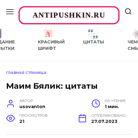
Перейти
к
ANTIPUSHKIN.RU
содержанию
ДАНИЕ
КРАСИВЫЙ
ЦИТАТЫ
ЧЕМ
РЫТКИ
ШРИФТ
СМ
ГЛАВНАЯ СТРАНИЦА
Маим Бялик: цитаты
АВТОР
НА ЧТЕНИЕ
usovanton
1 мин.
ПРОСМОТРОВ
ОПУБЛИКОВАНО
21
27.07.2023