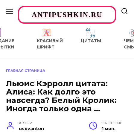
Перейти
к
ANTIPUSHKIN.RU
содержанию
ДАНИЕ
КРАСИВЫЙ
ЦИТАТЫ
ЧЕМ
РЫТКИ
ШРИФТ
СМ
ГЛАВНАЯ СТРАНИЦА
Льюис Кэрролл цитата:
Алиса: Как долго это
навсегда? Белый Кролик:
Иногда только одна …
АВТОР
НА ЧТЕНИЕ
usovanton
1 мин.