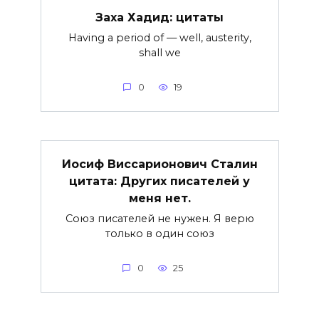
Заха Хадид: цитаты
Having a period of — well, austerity,
shall we
0
19
Иосиф Виссарионович Сталин
цитата: Других писателей у
меня нет.
Союз писателей не нужен. Я верю
только в один союз
0
25