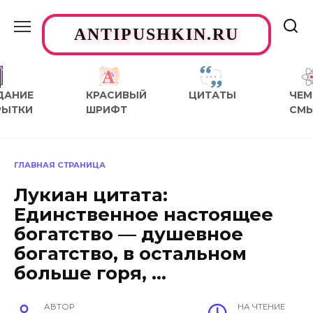
Перейти
к
ANTIPUSHKIN.RU
содержанию
ДАНИЕ
КРАСИВЫЙ
ЦИТАТЫ
ЧЕМ
РЫТКИ
ШРИФТ
СМ
ГЛАВНАЯ СТРАНИЦА
Лукиан цитата:
Единственное настоящее
богатство — душевное
богатство, в остальном
больше горя, …
АВТОР
НА ЧТЕНИЕ