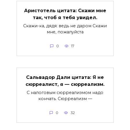
Аристотель цитата: Скажи мне
так, чтоб я тебя увидел.
Скажи-ка, дядя: ведь не даром Скажи
мне, пожалуйста
0
17
Сальвадор Дали цитата: Я не
сюрреалист, я — сюрреализм.
С налоговым сюрреализмом надо
кончать. Сюрреализм —
0
32