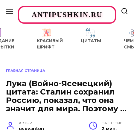
Перейти
к
ANTIPUSHKIN.RU
содержанию
ДАНИЕ
КРАСИВЫЙ
ЦИТАТЫ
ЧЕМ
РЫТКИ
ШРИФТ
СМ
ГЛАВНАЯ СТРАНИЦА
Лука (Войно-Ясенецкий)
цитата: Сталин сохранил
Россию, показал, что она
значит для мира. Поэтому …
АВТОР
НА ЧТЕНИЕ
usovanton
2 мин.