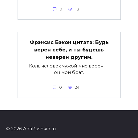
0
18
Фрэнсис Бэкон цитата: Будь
верен себе, и ты будешь
неверен другим.
Коль человек чужой мне верен —
он мой брат.
0
24
© 2026 AntiPushkin.ru