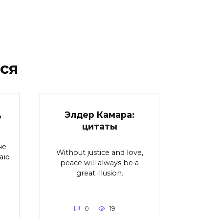
ся
Элдер Камара:
е
цитаты
не
Without justice and love,
ваю
peace will always be a
great illusion.
0
19