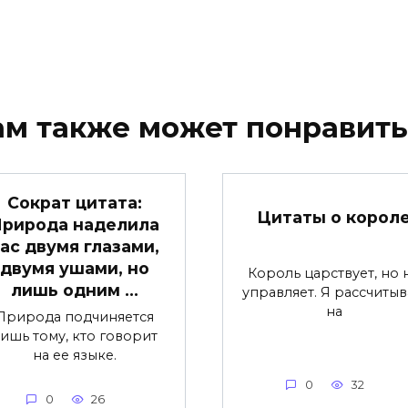
ам также может понравить
Сократ цитата:
Цитаты о корол
рирода наделила
ас двумя глазами,
двумя ушами, но
Король царствует, но 
лишь одним …
управляет. Я рассчиты
на
Природа подчиняется
ишь тому, кто говорит
на ее языке.
0
32
0
26