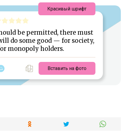
Красивый шрифт
hould be permitted, there must
will do some good — for society,
for monopoly holders.
Вставить на фото