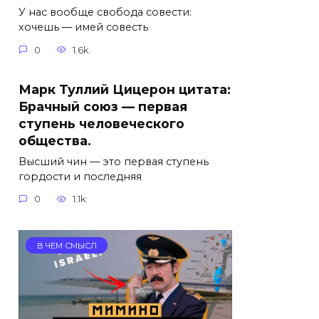
У нас вообще свобода совести:
хочешь — имей совесть
0
1.6k.
Марк Туллий Цицерон цитата:
Брачный союз — первая
ступень человеческого
общества.
Высший чин — это первая ступень
гордости и последняя
0
1.1k.
В ЧЕМ СМЫСЛ