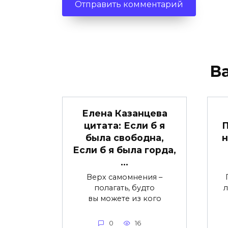
В
Елена Казанцева
цитата: Если б я
П
была свободна,
н
Если б я была горда,
…
Верх самомнения –
полагать, будто
л
вы можете из кого
0
16