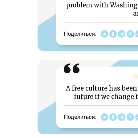
problem with Washingto
a
Поделиться:
A free culture has been 
future if we change 
Поделиться: