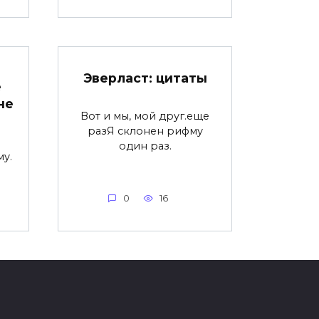
Эверласт: цитаты
е
не
Вот и мы, мой друг.еще
разЯ склонен рифму
один раз.
у.
0
16