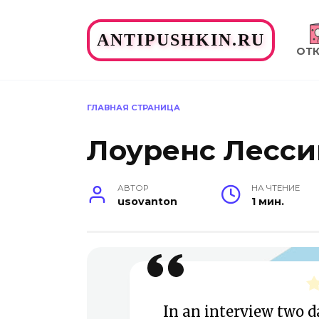
Перейти
к
ANTIPUSHKIN.RU
содержанию
ОТ
ГЛАВНАЯ СТРАНИЦА
Лоуренс Лесси
АВТОР
НА ЧТЕНИЕ
usovanton
1 мин.
In an interview two da