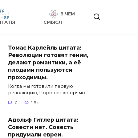
В ЧЕМ
ИТАТЫ
СМЫСЛ
Томас Карлейль цитата:
Революции готовят гении,
делают романтики, а её
плодами пользуются
проходимцы.
Когда мы готовили первую
революцию, Порошенко прямо
0
1.8k.
Адольф Гитлер цитата:
Совести нет. Совесть
придумали евреи.