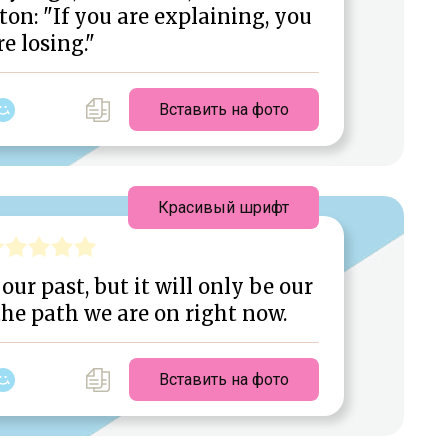
n: "If you are explaining, you
re losing."
Вставить на фото
Красивый шрифт
our past, but it will only be our
the path we are on right now.
Вставить на фото