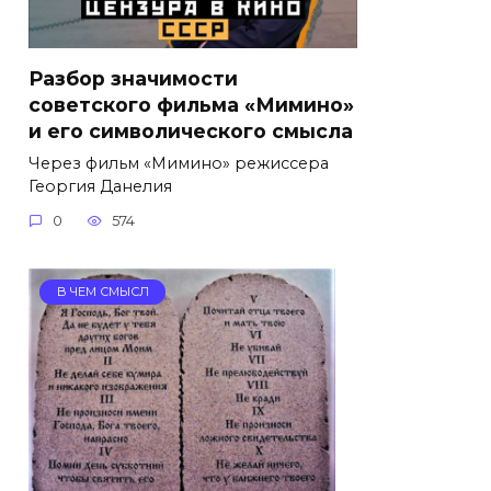
Разбор значимости
советского фильма «Мимино»
и его символического смысла
Через фильм «Мимино» режиссера
Георгия Данелия
0
574
В ЧЕМ СМЫСЛ