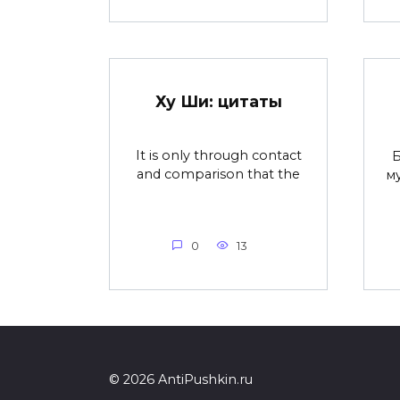
Ху Ши: цитаты
It is only through contact
Б
and comparison that the
м
0
13
© 2026 AntiPushkin.ru