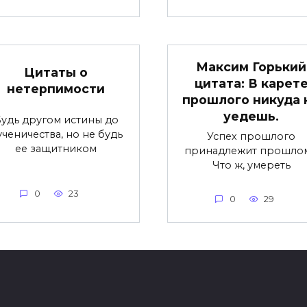
Максим Горький
Цитаты о
цитата: В карет
нетерпимости
прошлого никуда 
уедешь.
удь другом истины до
ученичества, но не будь
Успех прошлого
ее защитником
принадлежит прошлом
Что ж, умереть
0
23
0
29