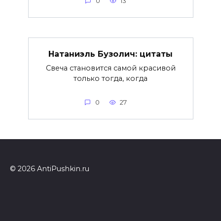
0
13
Натаниэль Бузолич: цитаты
Свеча становится самой красивой
только тогда, когда
0
27
© 2026 AntiPushkin.ru