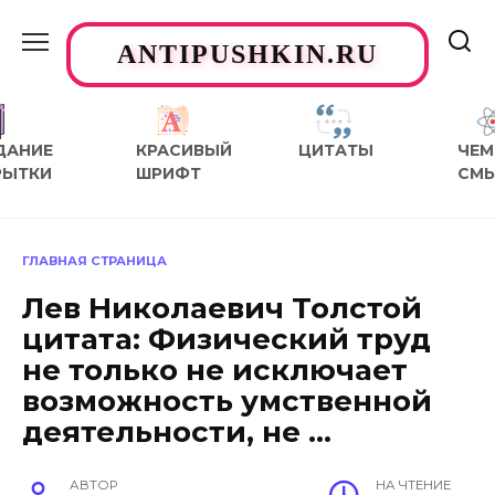
Перейти
к
ANTIPUSHKIN.RU
содержанию
ДАНИЕ
КРАСИВЫЙ
ЦИТАТЫ
ЧЕМ
РЫТКИ
ШРИФТ
СМ
ГЛАВНАЯ СТРАНИЦА
Лев Николаевич Толстой
цитата: Физический труд
не только не исключает
возможность умственной
деятельности, не …
АВТОР
НА ЧТЕНИЕ